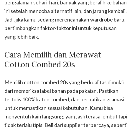
pengalaman sehari-hari, banyak yang beralih ke bahan
ini setelah mencoba alternatif lain, dan jarang kembali.
Jadi, jika kamu sedang merencanakan wardrobe baru,
pertimbangkan faktor-faktor ini untuk keputusan
yang lebih baik.
Cara Memilih dan Merawat
Cotton Combed 20s
Memilih cotton combed 20s yang berkualitas dimulai
dari memeriksa label bahan pada pakaian. Pastikan
tertulis 100% katun combed, dan perhatikan gramasi
untuk memastikan sesuai kebutuhan. Kamu bisa
menyentuh kain langsung; yang asli terasa lembut tapi
tidak terlalu tipis. Beli dari supplier terpercaya, seperti