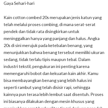
Kain cotton combed 20s merupakan jenis katun yang
telah melalui proses combing, di mana serat-serat
pendek dan tidak rata disingkirkan untuk
meninggalkan hanya yang panjang dan halus. Angka
20s di sini merujuk pada ketebalan benang, yang
menunjukkan bahwa benang tersebut memiliki ukuran
sedang, tidak terlalu tipis maupun tebal. Dalam
industri tekstil, pengukuran ini penting karena
memengaruhi bobot dan kekuatan kain akhir. Kamu
bisa membayangkan benang yang lebih halus ini
seperti rambut yang telah disisir rapi, sehingga
kainnya pun terasa lebih lembut saat disentuh. Proses
ini biasanya dilakukan dengan mesin khusus yang