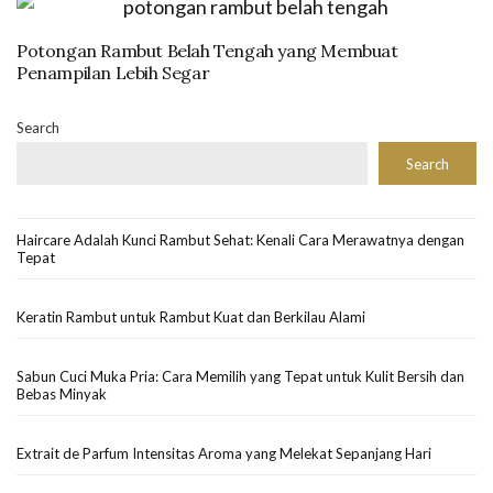
Potongan Rambut Belah Tengah yang Membuat
Penampilan Lebih Segar
Search
Search
Haircare Adalah Kunci Rambut Sehat: Kenali Cara Merawatnya dengan
Tepat
Keratin Rambut untuk Rambut Kuat dan Berkilau Alami
Sabun Cuci Muka Pria: Cara Memilih yang Tepat untuk Kulit Bersih dan
Bebas Minyak
Extrait de Parfum Intensitas Aroma yang Melekat Sepanjang Hari