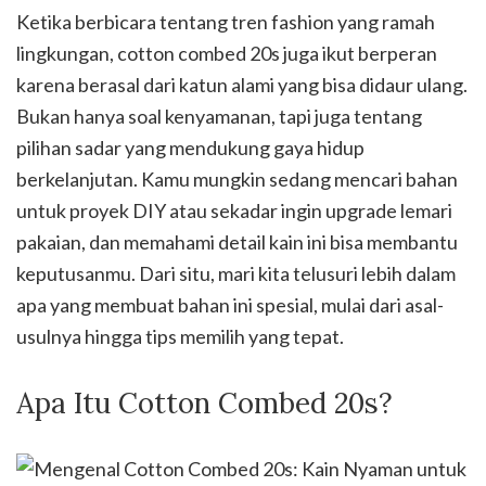
Ketika berbicara tentang tren fashion yang ramah
lingkungan, cotton combed 20s juga ikut berperan
karena berasal dari katun alami yang bisa didaur ulang.
Bukan hanya soal kenyamanan, tapi juga tentang
pilihan sadar yang mendukung gaya hidup
berkelanjutan. Kamu mungkin sedang mencari bahan
untuk proyek DIY atau sekadar ingin upgrade lemari
pakaian, dan memahami detail kain ini bisa membantu
keputusanmu. Dari situ, mari kita telusuri lebih dalam
apa yang membuat bahan ini spesial, mulai dari asal-
usulnya hingga tips memilih yang tepat.
Apa Itu Cotton Combed 20s?