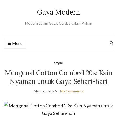
Gaya Modern
Modern dalam Gaya, Cerdas dalam Pilihan
Ex
Menu
se
fo
Style
Mengenal Cotton Combed 20s: Kain
Nyaman untuk Gaya Sehari-hari
March 8, 2026
No Comments