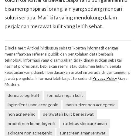
bisa menginspirasi orang lain yang sedang mencari
solusi serupa. Mari kita saling mendukung dalam
perjalanan merawat kulit yang lebih sehat.
Disclaimer:
Artikel ini disusun sebagai konten informatif dengan
memanfaatkan referensi publik dan pengolahan data berbasis
teknologi. Informasi yang disampaikan tidak dimaksudkan sebagai
nasihat profesional, kebijakan resmi, atau dokumen hukum. Segala
keputusan yang diambil berdasarkan artikel ini berada di luar tanggung
jawab pengelola. Informasi lebih lanjut tersedia di
Privacy Policy
Gaya
Modern.
dermatologi kulit
formula ringan kulit
ingredients non acnegenic
moisturizer non acnegenic
non acnegenic
perawatan kulit berjerawat
produk non komedogenik
rutinitas skincare aman
skincare non acnegenic
sunscreen aman jerawat