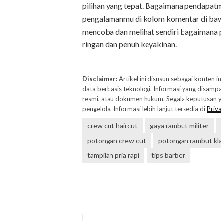
pilihan yang tepat. Bagaimana pendapatm
pengalamanmu di kolom komentar di bawah
mencoba dan melihat sendiri bagaimana p
ringan dan penuh keyakinan.
Disclaimer:
Artikel ini disusun sebagai konten 
data berbasis teknologi. Informasi yang disampa
resmi, atau dokumen hukum. Segala keputusan ya
pengelola. Informasi lebih lanjut tersedia di
Priva
crew cut haircut
gaya rambut militer
potongan crew cut
potongan rambut kla
tampilan pria rapi
tips barber