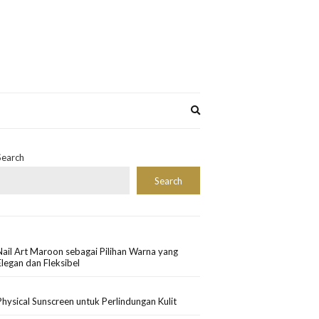
Expand
search
form
Search
Search
Nail Art Maroon sebagai Pilihan Warna yang
Elegan dan Fleksibel
Physical Sunscreen untuk Perlindungan Kulit