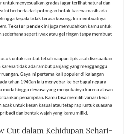
 untuk menyesuaikan gradasi agar terlihat natural dan
ya ini berbeda dari potongan botak karena masih ada
hingga kepala tidak terasa kosong. Ini membuatnya
trem.
Tekstur pendek
ini juga memudahkan kamu untuk
sederhana seperti wax atau gel ringan tanpa membuat
ocok untuk rambut tebal maupun tipis asal disesuaikan
 karena tidak ada rambut panjang yang mengganggu
ar ruangan. Gaya ini pertama kali populer di kalangan
pada tahun 1940an lalu menyebar ke berbagai negara
ia muda hingga dewasa yang menyukainya karena alasan
rbankan penampilan. Kamu bisa memilih variasi kecil
h acak untuk kesan kasual atau tetap rapi untuk suasana
 pribadi dan bentuk wajah yang kamu miliki.
w Cut dalam Kehidupan Sehari-