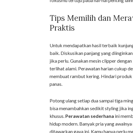
fokusmu tertuju pada hal-hal penting lain
Tips Memilih dan Mer
Praktis
Untuk mendapatkan hasil terbaik kunju
baik. Diskusikan panjang yang diinginkan
jika perlu. Gunakan mesin clipper denga
terlihat alami. Perawatan harian cukup d
membuat rambut kering. Hindari produk 
panas.
Potong ulang setiap dua sampai tiga min
bisa menambahkan sedikit styling jika in
khusus.
Perawatan sederhana
ini membu
hidup modern. Banyak pria yang awalnya 
ditawarkan gaya ini. Kamu hanya perlu me