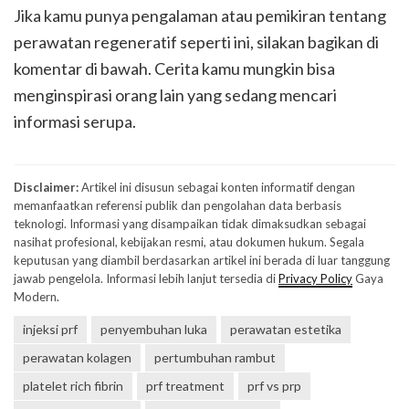
Jika kamu punya pengalaman atau pemikiran tentang
perawatan regeneratif seperti ini, silakan bagikan di
komentar di bawah. Cerita kamu mungkin bisa
menginspirasi orang lain yang sedang mencari
informasi serupa.
Disclaimer:
Artikel ini disusun sebagai konten informatif dengan
memanfaatkan referensi publik dan pengolahan data berbasis
teknologi. Informasi yang disampaikan tidak dimaksudkan sebagai
nasihat profesional, kebijakan resmi, atau dokumen hukum. Segala
keputusan yang diambil berdasarkan artikel ini berada di luar tanggung
jawab pengelola. Informasi lebih lanjut tersedia di
Privacy Policy
Gaya
Modern.
injeksi prf
penyembuhan luka
perawatan estetika
perawatan kolagen
pertumbuhan rambut
platelet rich fibrin
prf treatment
prf vs prp