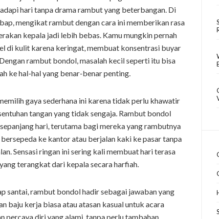
adapi hari tanpa drama rambut yang beterbangan. Di
mbap, mengikat rambut dengan cara ini memberikan rasa
 gerakan kepala jadi lebih bebas. Kamu mungkin pernah
 di kulit karena keringat, membuat konsentrasi buyar
Dengan rambut bondol, masalah kecil seperti itu bisa
rah ke hal-hal yang benar-benar penting.
emilih gaya sederhana ini karena tidak perlu khawatir
sentuhan tangan yang tidak sengaja. Rambut bondol
 sepanjang hari, terutama bagi mereka yang rambutnya
f bersepeda ke kantor atau berjalan kaki ke pasar tanpa
an. Sensasi ringan ini sering kali membuat hari terasa
 yang terangkat dari kepala secara harfiah.
ap santai, rambut bondol hadir sebagai jawaban yang
an baju kerja biasa atau atasan kasual untuk acara
an percaya diri yang alami, tanpa perlu tambahan