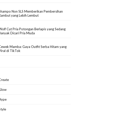
Shampo Non SLS Memberikan Pembersihan
Rambut yang Lebih Lembut
Wolf Cut Pria Potongan Berlapis yang Sedang
Banyak Dicari Pria Muda
Cewek Mamba: Gaya Outfit Serba Hitam yang
Viral di TikTok
Create
Glow
Hype
Style