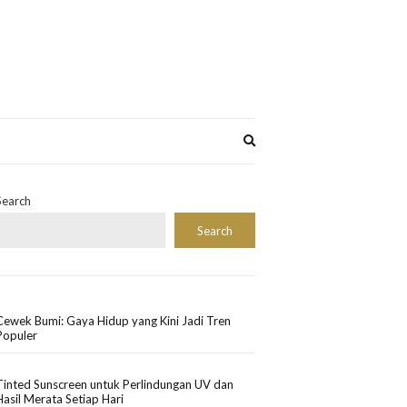
Expand
search
form
Search
Search
Cewek Bumi: Gaya Hidup yang Kini Jadi Tren
Populer
Tinted Sunscreen untuk Perlindungan UV dan
Hasil Merata Setiap Hari