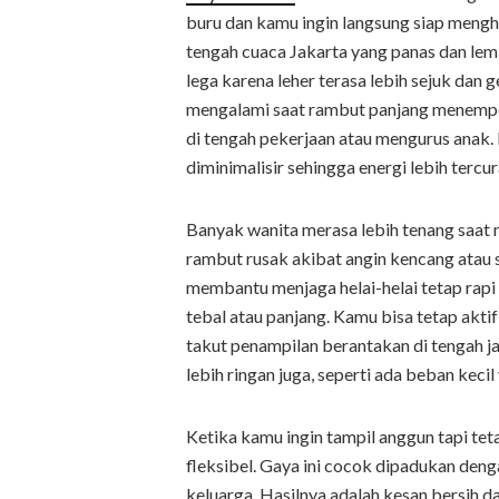
buru dan kamu ingin langsung siap mengh
tengah cuaca Jakarta yang panas dan le
lega karena leher terasa lebih sejuk dan
mengalami saat rambut panjang menempel
di tengah pekerjaan atau mengurus anak. 
diminimalisir sehingga energi lebih tercu
Banyak wanita merasa lebih tenang saat m
rambut rusak akibat angin kencang atau 
membantu menjaga helai-helai tetap rapi
tebal atau panjang. Kamu bisa tetap akti
takut penampilan berantakan di tengah jal
lebih ringan juga, seperti ada beban kecil
Ketika kamu ingin tampil anggun tapi tet
fleksibel. Gaya ini cocok dipadukan deng
keluarga. Hasilnya adalah kesan bersih d