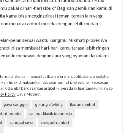
iri saat pertama kali mencoba rambut bondol? Atau
kamu pakai di hari-hari sibuk? Bagikan pemikiran kamu di
ita kamu bisa menginspirasi teman-teman lain yang
t dan menata rambut mereka dengan lebih mudah.
pelan-pelan sesuai waktu luangmu. Nikmati prosesnya
ndol bisa membuat hari-hari kamu terasa lebih ringan
semakin menawan dengan cara yang nyaman dan alami.
informatif dengan memanfaatkan referensi publik dan pengolahan
ikan tidak dimaksudkan sebagai nasihat profesional, kebijakan
ng diambil berdasarkan artikel ini berada di luar tanggung jawab
cy Policy
Gaya Modern.
gaya sanggul
gelung ciwidey
ikatan rambut
mbut bondol
rambut klasik indonesia
ol
sanggul jawa
sanggul rambut
l