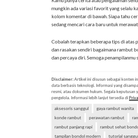
Kamu punya cerita atau pengalaman send
mungkin ada variasi favorit yang selalu 
kolom komentar di bawah. Siapa tahu cer
sedang mencari cara baru untuk merawa
Cobalah terapkan beberapa tips di atas 
dan rasakan sendiri bagaimana rambut bo
dan percaya diri. Semoga penampilanmu 
Disclaimer:
Artikel ini disusun sebagai konten 
data berbasis teknologi. Informasi yang disampa
resmi, atau dokumen hukum. Segala keputusan ya
pengelola. Informasi lebih lanjut tersedia di
Priva
aksesoris sanggul
gaya rambut wanita
konde rambut
perawatan rambut
ra
rambut panjang rapi
rambut sehat bond
tampilan bondol modern
tutorial sanggu