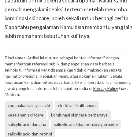
pada kulit untuk bekerja secara optimal. Kalau Kamu
pernah mengalami reaksi tertentu setelah mencoba
kombinasi skincare, boleh sekali untuk berbagi cerita.
Siapa tahu pengalaman Kamu bisa membantu yang lain
lebih memahami kebutuhan kulitnya.
Disclaimer:
Artikel ini disusun sebagai konten informatif dengan
memanfaatkan referensi publik dan pengolahan data berbasis
teknologi. Informasi yang disampaikan tidak dimaksudkan sebagai
nasihat profesional, kebijakan resmi, atau dokumen hukum. Segala
keputusan yang diambil berdasarkan artikel ini berada di luar tanggung
jawab pengelola. Informasi lebih lanjut tersedia di
Privacy Policy
Gaya
Modern.
cara pakai salicylic acid
eksfoliasi kulit aman
kesalahan skincare
kombinasi skincare berbahaya
salicylic acid dan aha
salicylic acid dan benzoyl peroxide
salicylic acid dan retinol