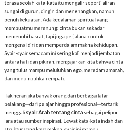
terasa seolah kata-kata itu mengalir seperti aliran
sungai di gurun, dingin dan menenangkan, namun
penuh kekuatan. Ada kedalaman spiritual yang
membuatmu merenung: cinta bukan sekadar
memenuhi hasrat, tapi juga perjalanan untuk
mengenal diri dan memperdalam makna kehidupan.
Syair-syair semacam ini sering kali menjadi jembatan
antara hati dan pikiran, mengajarkan kita bahwa cinta
yang tulus mampu meluluhkan ego, meredam amarah,
dan menumbuhkan empati.
Tak heran jika banyak orang dari berbagai latar
belakang—dari pelajar hingga profesional—tertarik
menggali
syair Arab tentang cinta
sebagai pelipur
lara atau sumber inspirasi. Lewat kata-kata indah dan
struktur yang kaya makna, syair ini mampu