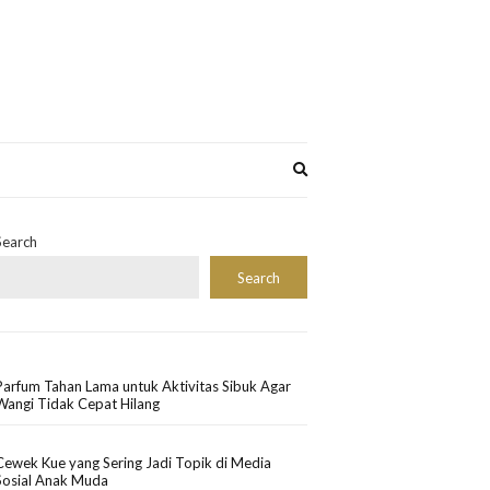
Expand
search
form
Search
Search
Parfum Tahan Lama untuk Aktivitas Sibuk Agar
Wangi Tidak Cepat Hilang
Cewek Kue yang Sering Jadi Topik di Media
Sosial Anak Muda