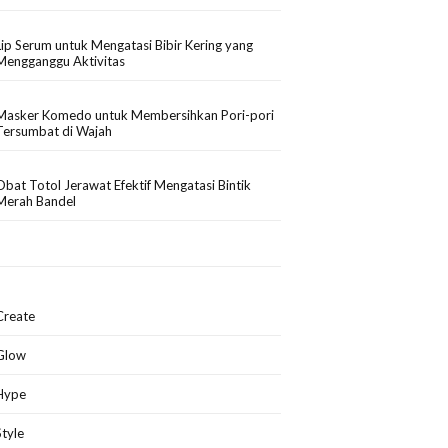
Lip Serum untuk Mengatasi Bibir Kering yang
Mengganggu Aktivitas
Masker Komedo untuk Membersihkan Pori-pori
Tersumbat di Wajah
Obat Totol Jerawat Efektif Mengatasi Bintik
Merah Bandel
Create
Glow
Hype
Style