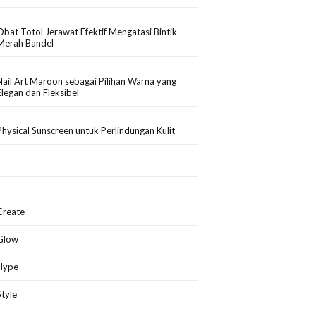
Obat Totol Jerawat Efektif Mengatasi Bintik
Merah Bandel
Nail Art Maroon sebagai Pilihan Warna yang
Elegan dan Fleksibel
Physical Sunscreen untuk Perlindungan Kulit
Create
Glow
Hype
Style