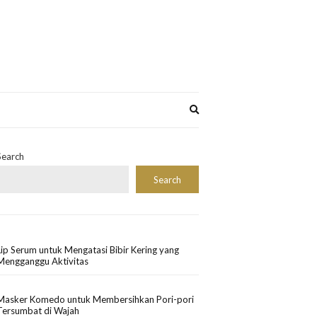
Expand
search
form
Search
Search
Lip Serum untuk Mengatasi Bibir Kering yang
Mengganggu Aktivitas
Masker Komedo untuk Membersihkan Pori-pori
Tersumbat di Wajah