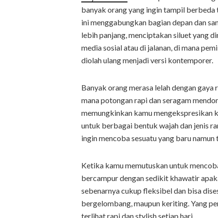
banyak orang yang ingin tampil berbeda
ini menggabungkan bagian depan dan sam
lebih panjang, menciptakan siluet yang 
media sosial atau di jalanan, di mana pem
diolah ulang menjadi versi kontemporer.
Banyak orang merasa lelah dengan gaya ra
mana potongan rapi dan seragam mendomi
memungkinkan kamu mengekspresikan kep
untuk berbagai bentuk wajah dan jenis r
ingin mencoba sesuatu yang baru namun t
Ketika kamu memutuskan untuk mencoba m
bercampur dengan sedikit khawatir apakah
sebenarnya cukup fleksibel dan bisa dise
bergelombang, maupun keriting. Yang pe
terlihat rapi dan stylish setiap hari.