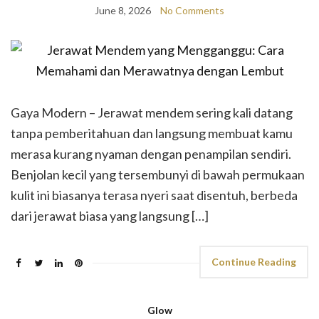
June 8, 2026
No Comments
Gaya Modern – Jerawat mendem sering kali datang
tanpa pemberitahuan dan langsung membuat kamu
merasa kurang nyaman dengan penampilan sendiri.
Benjolan kecil yang tersembunyi di bawah permukaan
kulit ini biasanya terasa nyeri saat disentuh, berbeda
dari jerawat biasa yang langsung […]
Continue Reading
Glow