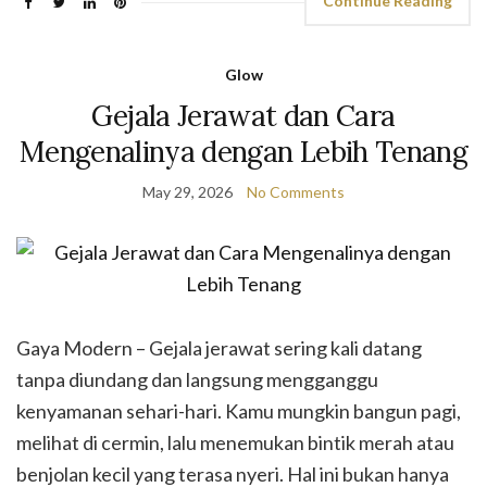
Continue Reading
Glow
Gejala Jerawat dan Cara
Mengenalinya dengan Lebih Tenang
May 29, 2026
No Comments
Gaya Modern – Gejala jerawat sering kali datang
tanpa diundang dan langsung mengganggu
kenyamanan sehari-hari. Kamu mungkin bangun pagi,
melihat di cermin, lalu menemukan bintik merah atau
benjolan kecil yang terasa nyeri. Hal ini bukan hanya