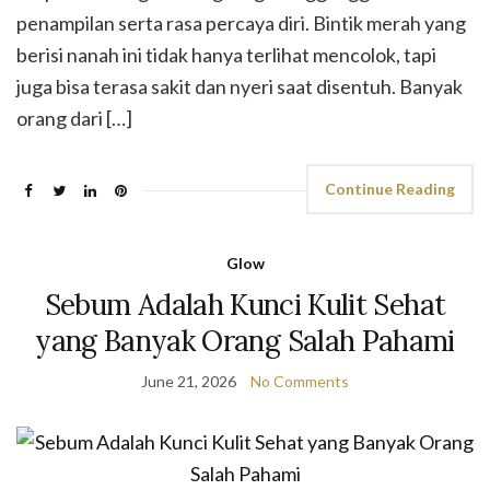
penampilan serta rasa percaya diri. Bintik merah yang
berisi nanah ini tidak hanya terlihat mencolok, tapi
juga bisa terasa sakit dan nyeri saat disentuh. Banyak
orang dari […]
Continue Reading
Glow
Sebum Adalah Kunci Kulit Sehat
yang Banyak Orang Salah Pahami
June 21, 2026
No Comments