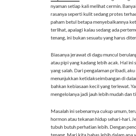
nyaman setiap kali melihat cermin. Bany
rasanya seperti kulit sedang protes terha
paham betul betapa menyebalkannya ketika
terlihat, apalagi kalau sedang ada pertem
tenang, ini bukan sesuatu yang harus dite
Biasanya jerawat di dagu muncul berulan
atau pipi yang kadang lebih acak. Hal in
yang salah. Dari pengalaman pribadi, aku 
menunjukkan ketidakseimbangan di dalam 
bahkan kebiasaan kecil yang terlewat. Y
mengelolanya jadi jauh lebih mudah dan ti
Masalah ini sebenarnya cukup umum, ter
hormon atau tekanan hidup sehari-hari. J
tubuh butuh perhatian lebih. Dengan pend
tenang. Mari kita bahas lebih dalam apa 