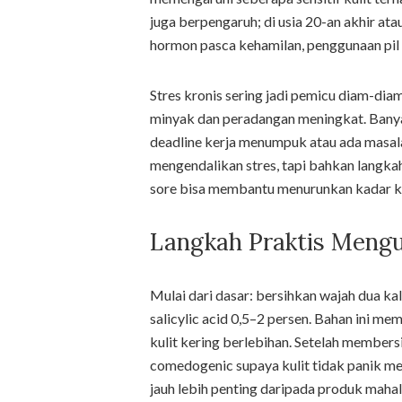
juga berpengaruh; di usia 20-an akhir at
hormon pasca kehamilan, penggunaan pil
Stres kronis sering jadi pemicu diam-dia
minyak dan peradangan meningkat. Bany
deadline kerja menumpuk atau ada masala
mengendalikan stres, tapi bahkan langkah
sore bisa membantu menurunkan kadar ko
Langkah Praktis Meng
Mulai dari dasar: bersihkan wajah dua k
salicylic acid 0,5–2 persen. Bahan ini 
kulit kering berlebihan. Setelah member
comedogenic supaya kulit tidak panik mem
jauh lebih penting daripada produk mahal