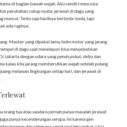
utama di bagian bawah wajah. Aku sendiri mencoba
hat perubahan cukup nyata; jerawat di dagu yang
g muncul. Tentu saja hasilnya berbeda-beda, tapi
dak ada ruginya.
ang. Masker yang dipakai lama, helm motor yang jarang
enempel di dagu saat menelepon bisa menyebabkan
Di Jakarta dengan udara yang penuh polusi, debu dan
ma kalau kita jarang membersihkan wajah setelah pulang
erjuang melawan lingkungan setiap hari, dan jerawat di
.
Terlewat
lau orang tua atau saudara pernah punya masalah jerawat
juga punya kecenderungan serupa. Ini karena gen
hadap hormon dan seberapa cepat pori tersumbat. Usia