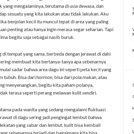
ak yang mengalaminya, terutama di usia dewasa, dan
dap sesuatu yang kita lakukan atau tidak lakukan. Aku
 benjolan kecil itu muncul tepat di area yang paling
uan penting atau hanya ingin merasa segar seharian. Tapi
rima begitu saja sebagai nasib buruk.
g di tempat yang sama, berbeda dengan jerawat di dahi
i sering membuat kita bertanya-tanya apa sebenarnya
mulai sadar bahwa area dagu ini seperti peta kecil yang
tubuh. Bisa dari hormon, bisa dari pola makan, atau
ang menyenangkan, begitu kita paham polanya,
dak terasa seperti perang melawan kulit sendiri.
utama pada wanita yang sedang mengalami fluktuasi
erawat di dagu sering jadi pengingat lembut bahwa
ekatan yang sabar dan lembut, kulit bisa kembali
yang sebenarnya terjadi dan bagaimana kita bisa