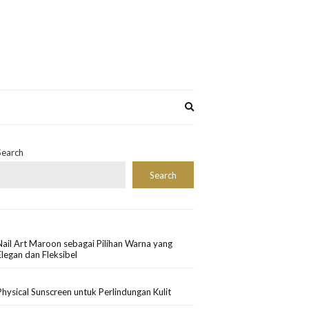
Expand
search
form
Search
Search
Nail Art Maroon sebagai Pilihan Warna yang
Elegan dan Fleksibel
Physical Sunscreen untuk Perlindungan Kulit