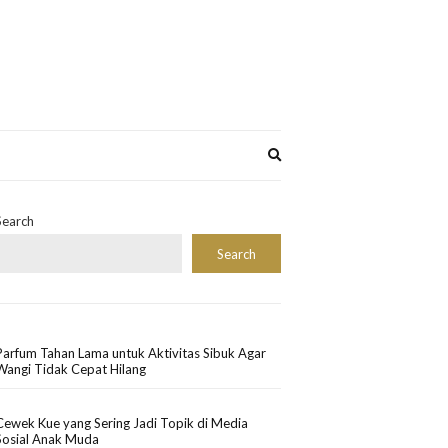
Expand
search
form
Search
Search
Parfum Tahan Lama untuk Aktivitas Sibuk Agar
Wangi Tidak Cepat Hilang
Cewek Kue yang Sering Jadi Topik di Media
Sosial Anak Muda