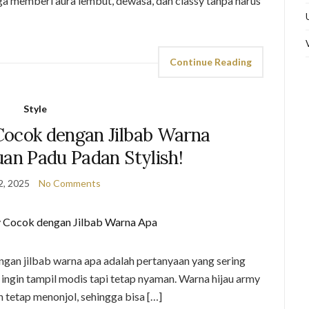
ga memberi aura lembut, dewasa, dan classy tanpa harus
Continue Reading
Style
Cocok dengan Jilbab Warna
uan Padu Padan Stylish!
2, 2025
No Comments
gan jilbab warna apa adalah pertanyaan yang sering
 ingin tampil modis tapi tetap nyaman. Warna hijau army
n tetap menonjol, sehingga bisa […]