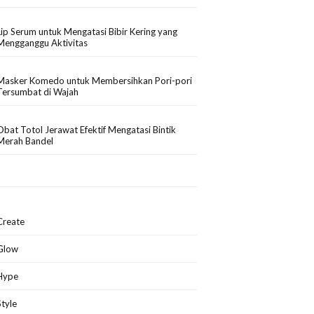
Lip Serum untuk Mengatasi Bibir Kering yang
Mengganggu Aktivitas
Masker Komedo untuk Membersihkan Pori-pori
Tersumbat di Wajah
Obat Totol Jerawat Efektif Mengatasi Bintik
Merah Bandel
Create
Glow
Hype
Style