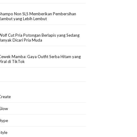
Shampo Non SLS Memberikan Pembersihan
Rambut yang Lebih Lembut
Wolf Cut Pria Potongan Berlapis yang Sedang
Banyak Dicari Pria Muda
Cewek Mamba: Gaya Outfit Serba Hitam yang
Viral di TikTok
Create
Glow
Hype
Style