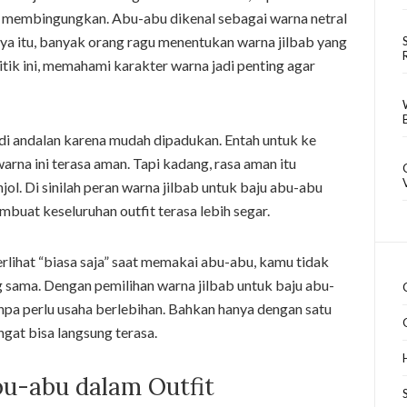
asa membingungkan. Abu-abu dikenal sebagai warna netral
tnya itu, banyak orang ragu menentukan warna jilbab yang
i titik ini, memahami karakter warna jadi penting agar
adi andalan karena mudah dipadukan. Entah untuk ke
warna ini terasa aman. Tapi kadang, rasa aman itu
ol. Di sinilah peran warna jilbab untuk baju abu-abu
uat keseluruhan outfit terasa lebih segar.
lihat “biasa saja” saat memakai abu-abu, kamu tidak
g sama. Dengan pemilihan warna jilbab untuk baju abu-
npa perlu usaha berlebihan. Bahkan hanya dengan satu
ngat bisa langsung terasa.
u-abu dalam Outfit