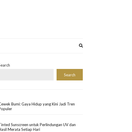
Expand
search
form
Search
Search
Cewek Bumi: Gaya Hidup yang Kini Jadi Tren
Populer
Tinted Sunscreen untuk Perlindungan UV dan
Hasil Merata Setiap Hari