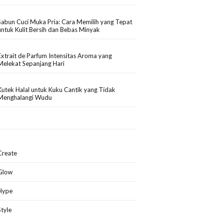
Sabun Cuci Muka Pria: Cara Memilih yang Tepat
untuk Kulit Bersih dan Bebas Minyak
Extrait de Parfum Intensitas Aroma yang
Melekat Sepanjang Hari
Kutek Halal untuk Kuku Cantik yang Tidak
Menghalangi Wudu
Create
Glow
Hype
Style