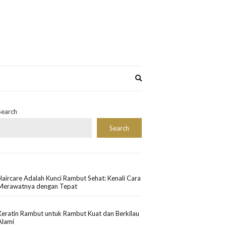
Expand
search
form
Search
Search
Haircare Adalah Kunci Rambut Sehat: Kenali Cara
Merawatnya dengan Tepat
Keratin Rambut untuk Rambut Kuat dan Berkilau
Alami