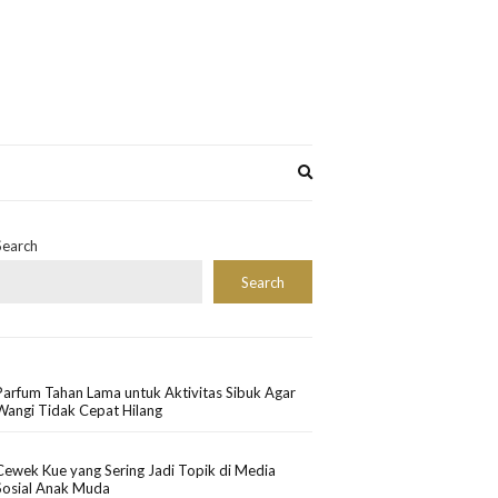
Expand
search
form
Search
Search
Parfum Tahan Lama untuk Aktivitas Sibuk Agar
Wangi Tidak Cepat Hilang
Cewek Kue yang Sering Jadi Topik di Media
Sosial Anak Muda