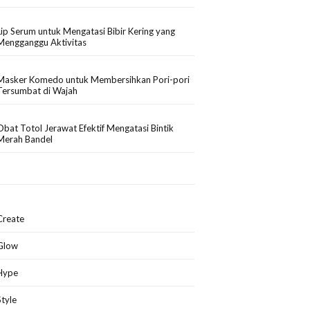
Lip Serum untuk Mengatasi Bibir Kering yang
Mengganggu Aktivitas
Masker Komedo untuk Membersihkan Pori-pori
Tersumbat di Wajah
Obat Totol Jerawat Efektif Mengatasi Bintik
Merah Bandel
Create
Glow
Hype
Style