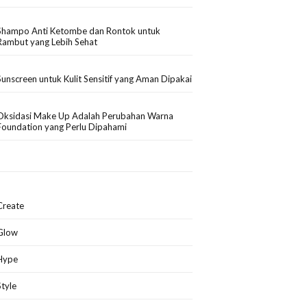
Shampo Anti Ketombe dan Rontok untuk
Rambut yang Lebih Sehat
Sunscreen untuk Kulit Sensitif yang Aman Dipakai
Oksidasi Make Up Adalah Perubahan Warna
Foundation yang Perlu Dipahami
Create
Glow
Hype
Style