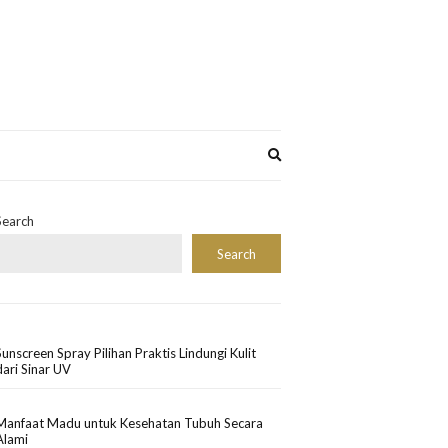
Expand
search
form
Search
Search
Sunscreen Spray Pilihan Praktis Lindungi Kulit
dari Sinar UV
Manfaat Madu untuk Kesehatan Tubuh Secara
Alami