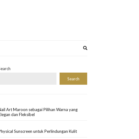
Expand
search
form
Search
Search
Nail Art Maroon sebagai Pilihan Warna yang
Elegan dan Fleksibel
Physical Sunscreen untuk Perlindungan Kulit