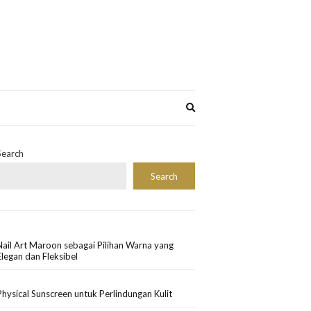
Expand
search
form
Search
Search
Nail Art Maroon sebagai Pilihan Warna yang
Elegan dan Fleksibel
Physical Sunscreen untuk Perlindungan Kulit