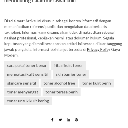
mendukung dalam merawat kulit.
Disclaimer:
Artikel ini disusun sebagai konten informatif dengan
memanfaatkan referensi publik dan pengolahan data berbasis
teknologi. Informasi yang disampaikan tidak dimaksudkan sebagai
nasihat profesional, kebijakan resmi, atau dokumen hukum. Segala
keputusan yang diambil berdasarkan artikel ini berada di luar tanggung
jawab pengelola. Informasi lebih lanjut tersedia di
Privacy Policy
Gaya
Modern.
cara pakai toner benar
iritasi kulit toner
mengatasi kulit sensitif
skin barrier toner
skincare sensitif
toner alcohol free
toner kulit perih
toner menyengat
toner terasa perih
toner untuk kulit kering