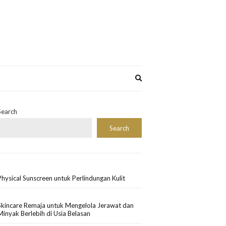
Expand
search
form
Search
Search
Physical Sunscreen untuk Perlindungan Kulit
Skincare Remaja untuk Mengelola Jerawat dan
Minyak Berlebih di Usia Belasan