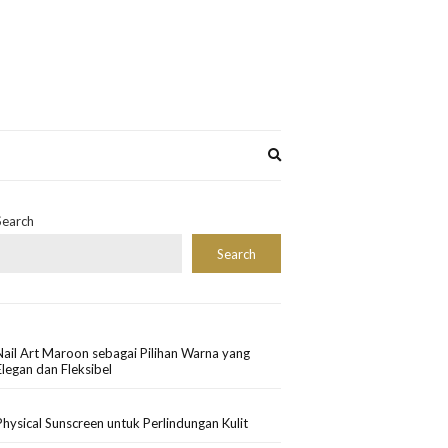
Expand
search
form
Search
Search
Nail Art Maroon sebagai Pilihan Warna yang
Elegan dan Fleksibel
Physical Sunscreen untuk Perlindungan Kulit