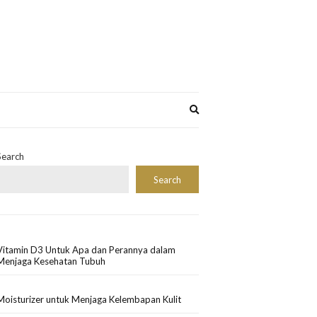
Expand
search
form
Search
Search
Vitamin D3 Untuk Apa dan Perannya dalam
Menjaga Kesehatan Tubuh
Moisturizer untuk Menjaga Kelembapan Kulit