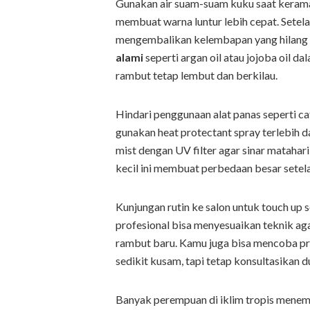
Gunakan air suam-suam kuku saat kerama
membuat warna luntur lebih cepat. Setela
mengembalikan kelembapan yang hilang a
alami
seperti argan oil atau jojoba oil 
rambut tetap lembut dan berkilau.
Hindari penggunaan alat panas seperti cato
gunakan heat protectant spray terlebih da
mist dengan UV filter agar sinar mataha
kecil ini membuat perbedaan besar sete
Kunjungan rutin ke salon untuk touch up 
profesional bisa menyesuaikan teknik a
rambut baru. Kamu juga bisa mencoba prod
sedikit kusam, tapi tetap konsultasikan d
Banyak perempuan di iklim tropis mene