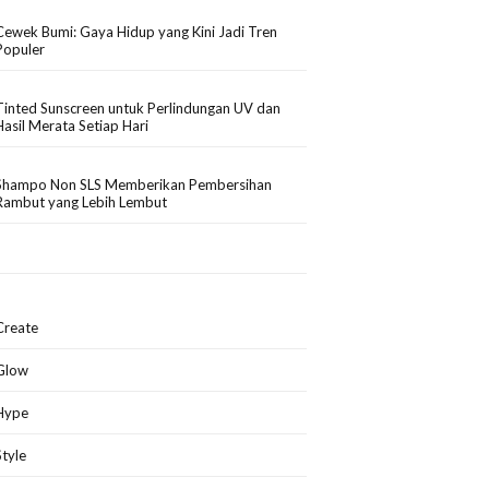
Cewek Bumi: Gaya Hidup yang Kini Jadi Tren
Populer
Tinted Sunscreen untuk Perlindungan UV dan
Hasil Merata Setiap Hari
Shampo Non SLS Memberikan Pembersihan
Rambut yang Lebih Lembut
Create
Glow
Hype
Style