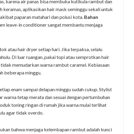
s, karena air panas bisa membuka kutikula rambut dan
h keramas, aplikasikan hair mask seminggu sekali untuk
kibat paparan matahari dan polusi kota.
Bahan
dalam leave-in conditioner sangat membantu menjaga
k atau hair dryer setiap hari. Jika terpaksa, selalu
hulu. Di luar ruangan, pakai topi atau semprotkan hair
ri tidak memudarkan warna rambut caramel. Kebiasaan
lah beberapa minggu.
setiap enam sampai delapan minggu sudah cukup. Stylist
gar warna tetap merata dan sesuai dengan pertumbuhan
uk toning ringan di rumah jika warna mulai terlihat
ulu agar tidak overdo.
mukan bahwa menjaga kelembapan rambut adalah kunci