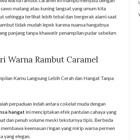
hwa warna rambut caramel ini mampu menyatu dengan
a sawo matang atau kuning langsat yang umum kita
t sehingga terlihat lebih tebal dan bergerak alami saat
 rambut tidak mudah lepek karena nuansa hangatnya
yang panjang tanpa khawatir penampilan pudar sebelum
ari Warna Rambut Caramel
lah perpaduan indah antara cokelat muda dengan
nsa hangat
ini menciptakan efek pantulan cahaya yang
at dan penuh volume meski teksturnya tipis. Berbeda
el membawa keemasan ringan yang mirip warna permen
sa yang elegan.