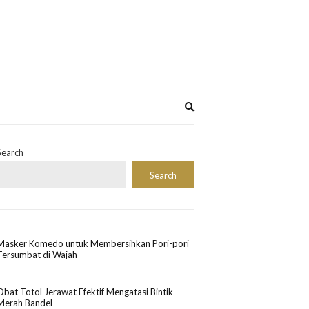
Expand
search
form
Search
Search
Masker Komedo untuk Membersihkan Pori-pori
Tersumbat di Wajah
Obat Totol Jerawat Efektif Mengatasi Bintik
Merah Bandel