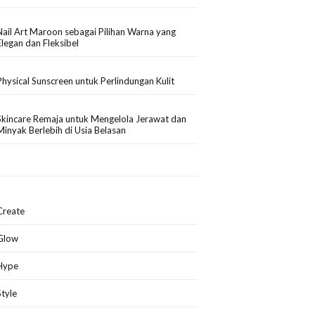
Nail Art Maroon sebagai Pilihan Warna yang
Elegan dan Fleksibel
Physical Sunscreen untuk Perlindungan Kulit
Skincare Remaja untuk Mengelola Jerawat dan
Minyak Berlebih di Usia Belasan
Create
Glow
Hype
Style