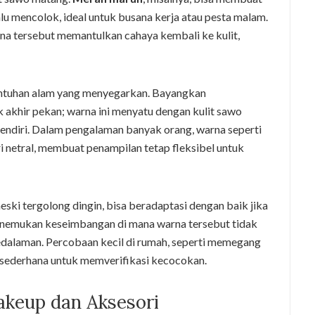
alu mencolok, ideal untuk busana kerja atau pesta malam.
rna tersebut memantulkan cahaya kembali ke kulit,
sentuhan alam yang menyegarkan. Bayangkan
k akhir pekan; warna ini menyatu dengan kulit sawo
sendiri. Dalam pengalaman banyak orang, warna seperti
i netral, membuat penampilan tetap fleksibel untuk
eski tergolong dingin, bisa beradaptasi dengan baik jika
menemukan keseimbangan di mana warna tersebut tidak
dalaman. Percobaan kecil di rumah, seperti memegang
ra sederhana untuk memverifikasi kecocokan.
akeup dan Aksesori