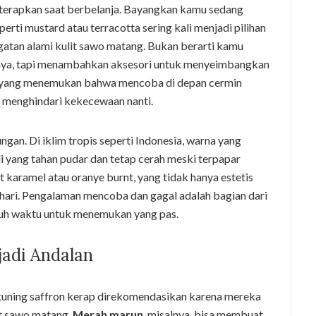
iterapkan saat berbelanja. Bayangkan kamu sedang
perti mustard atau terracotta sering kali menjadi pilihan
tan alami kulit sawo matang. Bukan berarti kamu
hnya, tapi menambahkan aksesori untuk menyeimbangkan
yak yang menemukan bahwa mencoba di depan cermin
menghindari kekecewaan nanti.
ngan. Di iklim tropis seperti Indonesia, warna yang
i yang tahan pudar dan tetap cerah meski terpapar
t karamel atau oranye burnt, yang tidak hanya estetis
i-hari. Pengalaman mencoba dan gagal adalah bagian dari
butuh waktu untuk menemukan yang pas.
adi Andalan
kuning saffron kerap direkomendasikan karena mereka
t sawo matang.
Merah marun
, misalnya, bisa membuat