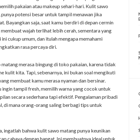
emilih pakaian atau makeup sehari-hari. Kulit sawo
 punya potensi besar untuk tampil menawan jika
. Bayangkan saja, saat kamu berdiri di depan cermin
membuat wajah terlihat lebih cerah, sementara yang
rti ini cukup umum, dan itulah mengapa memahami
ngkatkan rasa percaya diri.
o matang merasa bingung di toko pakaian, karena tidak
e kulit kita. Tapi, sebenarnya, ini bukan soal mengikuti
 yang membuat kamu merasa nyaman dan bersinar.
 ingin tampil fresh, memilih warna yang cocok untuk
lan secara sederhana tapi efektif. Pengalaman pribadi
al, di mana orang-orang saling berbagi tips untuk
a, ingatlah bahwa kulit sawo matang punya keunikan
rap cahaya dengan hangat. Ini membuatnya ideal untuk