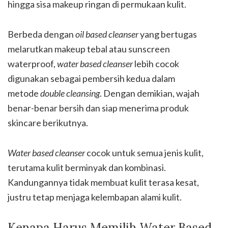
hingga sisa makeup ringan di permukaan kulit.
Berbeda dengan
oil based cleanser
yang bertugas
melarutkan makeup tebal atau sunscreen
waterproof,
water based cleanser
lebih cocok
digunakan sebagai pembersih kedua dalam
metode
double cleansing
. Dengan demikian, wajah
benar-benar bersih dan siap menerima produk
skincare berikutnya.
Water based cleanser
cocok untuk semua jenis kulit,
terutama kulit berminyak dan kombinasi.
Kandungannya tidak membuat kulit terasa kesat,
justru tetap menjaga kelembapan alami kulit.
Kenapa Harus Memilih Water Based