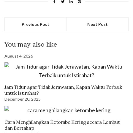
Previous Post
Next Post
You may also like
August 4, 2026
Jam Tidur agar Tidak Jerawatan, Kapan Waktu Terbaik
untuk Istirahat?
December 20, 2025
Cara Menghilangkan Ketombe Kering secara Lembut
dan Bertahap