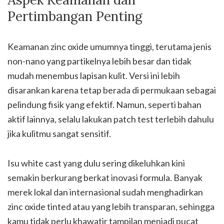
Pertimbangan Penting
Keamanan zinc oxide umumnya tinggi, terutama jenis
non-nano yang partikelnya lebih besar dan tidak
mudah menembus lapisan kulit. Versi ini lebih
disarankan karena tetap berada di permukaan sebagai
pelindung fisik yang efektif. Namun, seperti bahan
aktif lainnya, selalu lakukan patch test terlebih dahulu
jika kulitmu sangat sensitif.
Isu white cast yang dulu sering dikeluhkan kini
semakin berkurang berkat inovasi formula. Banyak
merek lokal dan internasional sudah menghadirkan
zinc oxide tinted atau yang lebih transparan, sehingga
kamu tidak perlu khawatir tampilan menjadi pucat