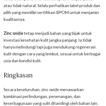
atau tidak natural. Selalu perhatikan label produk dan
pilih yang memiliki sertifikasi BPOM untuk menjamin
kualitasnya.
Zinc oxide
tetap menjadi bahan yang bijak untuk
investasi kesehatan kulit jangka panjang. Ia tidak
hanya melindungi tapi juga mendukung regenerasi
kulit dengan cara yang lembut, sesuai untuk berbagai
usia dan kondisi kulit.
Ringkasan
Secara keseluruhan, zinc oxide menawarkan
kombinasi perlindungan, penenangan, dan
keserbagunaan yang sulit ditandingi oleh bahan lain.