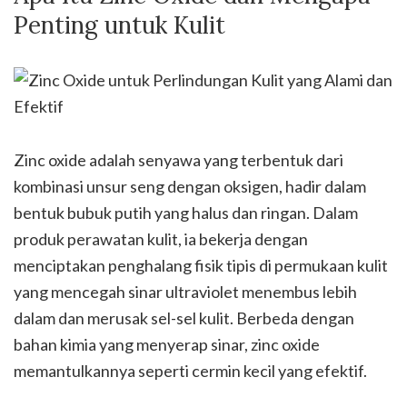
Penting untuk Kulit
Zinc oxide adalah senyawa yang terbentuk dari
kombinasi unsur seng dengan oksigen, hadir dalam
bentuk bubuk putih yang halus dan ringan. Dalam
produk perawatan kulit, ia bekerja dengan
menciptakan penghalang fisik tipis di permukaan kulit
yang mencegah sinar ultraviolet menembus lebih
dalam dan merusak sel-sel kulit. Berbeda dengan
bahan kimia yang menyerap sinar, zinc oxide
memantulkannya seperti cermin kecil yang efektif.