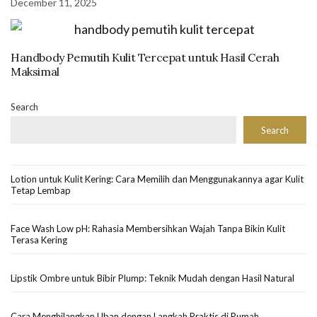
December 11, 2025
Handbody Pemutih Kulit Tercepat untuk Hasil Cerah
Maksimal
Search
Search
Lotion untuk Kulit Kering: Cara Memilih dan Menggunakannya agar Kulit
Tetap Lembap
Face Wash Low pH: Rahasia Membersihkan Wajah Tanpa Bikin Kulit
Terasa Kering
Lipstik Ombre untuk Bibir Plump: Teknik Mudah dengan Hasil Natural
Cara Menghilangkan Uban dengan Langkah Praktis di Rumah