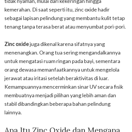
tidak nyaman, mulai dari kekeringan hingga
kemerahan. Di saat seperti itu, zinc oxide hadir
sebagai lapisan pelindung yang membantu kulit tetap
tenang tanpa terasa berat atau menyumbat pori-pori.
Zinc oxide
juga dikenal karena sifatnya yang
menenangkan. Orang tua sering mengandalkannya
untuk mengatasi ruam ringan pada bayi, sementara
orang dewasa memanfaatkannya untuk mengelola
jerawat atau iritasi setelah beraktivitas di luar.
Kemampuannya mencerminkan sinar UV secara fisik
membuatnya menjadi pilihan yang lebih aman dan
stabil dibandingkan beberapa bahan pelindung
lainnya.
Apa Itu Zinc Oxide dan Mengapa