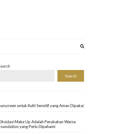
Expand
search
form
Search
Search
Sunscreen untuk Kulit Sensitif yang Aman Dipakai
Oksidasi Make Up Adalah Perubahan Warna
Foundation yang Perlu Dipahami