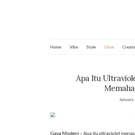
Home
Vibe
Style
Glow
Creat
Apa Itu Ultravio
Memaham
January 
Gaya Modern
– Apa itu ultraviolet meru