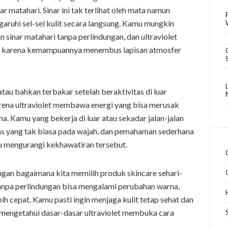
r matahari. Sinar ini tak terlihat oleh mata namun
aruhi sel-sel kulit secara langsung. Kamu mungkin
sinar matahari tanpa perlindungan, dan ultraviolet
itu karena kemampuannya menembus lapisan atmosfer
au bahkan terbakar setelah beraktivitas di luar
 karena ultraviolet membawa energi yang bisa merusak
ma. Kamu yang bekerja di luar atau sekadar jalan-jalan
as yang tak biasa pada wajah, dan pemahaman sederhana
tu mengurangi kekhawatiran tersebut.
dengan bagaimana kita memilih produk skincare sehari-
 tanpa perlindungan bisa mengalami perubahan warna,
ih cepat. Kamu pasti ingin menjaga kulit tetap sehat dan
n mengetahui dasar-dasar ultraviolet membuka cara