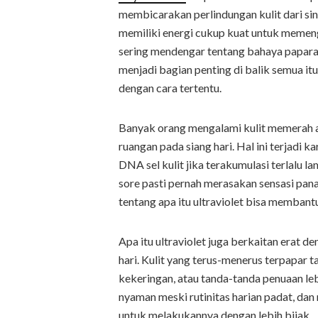
membicarakan perlindungan kulit dari sina
memiliki energi cukup kuat untuk memeng
sering mendengar tentang bahaya paparan 
menjadi bagian penting di balik semua 
dengan cara tertentu.
Banyak orang mengalami kulit memerah at
ruangan pada siang hari. Hal ini terjadi
DNA sel kulit jika terakumulasi terlalu la
sore pasti pernah merasakan sensasi pan
tentang apa itu ultraviolet bisa memban
Apa itu ultraviolet juga berkaitan erat 
hari. Kulit yang terus-menerus terpapar
kekeringan, atau tanda-tanda penuaan leb
nyaman meski rutinitas harian padat, da
untuk melakukannya dengan lebih bijak.