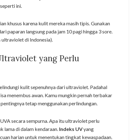
eperti ini.
an khusus karena kulit mereka masih tipis. Gunakan
ari paparan langsung pada jam 10 pagi hingga 3 sore.
ultraviolet di Indonesia).
traviolet yang Perlu
indungi kulit sepenuhnya dari ultraviolet. Padahal
h bisa menembus awan. Kamu mungkin pernah terbakar
n pentingnya tetap menggunakan perlindungan.
UVA secara sempurna. Apa itu ultraviolet perlu
uk lama di dalam kendaraan.
Indeks UV
yang
 acuan harian untuk menentukan tingkat kewaspadaan.