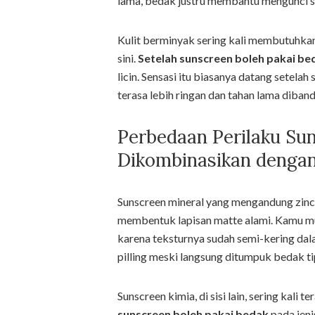
lama, bedak justru membantu mengunci s
Kulit berminyak sering kali membutuhkan
sini.
Setelah sunscreen boleh pakai be
licin. Sensasi itu biasanya datang sete
terasa lebih ringan dan tahan lama diban
Perbedaan Perilaku Sun
Dikombinasikan denga
Sunscreen mineral yang mengandung zinc 
membentuk lapisan matte alami. Kamu m
karena teksturnya sudah semi-kering dal
pilling meski langsung ditumpuk bedak ti
Sunscreen kimia, di sisi lain, sering kali 
sunscreen boleh pakai bedak
pada jeni