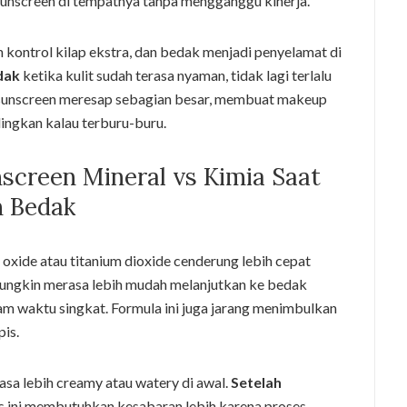
unscreen di tempatnya tanpa mengganggu kinerja.
 kontrol kilap ekstra, dan bedak menjadi penyelamat di
dak
ketika kulit sudah terasa nyaman, tidak lagi terlalu
lah sunscreen meresap sebagian besar, membuat makeup
dingkan kalau terburu-buru.
screen Mineral vs Kimia Saat
n Bedak
oxide atau titanium dioxide cenderung lebih cepat
ungkin merasa lebih mudah melanjutkan ke bedak
am waktu singkat. Formula ini juga jarang menimbulkan
pis.
terasa lebih creamy atau watery di awal.
Setelah
s ini membutuhkan kesabaran lebih karena proses