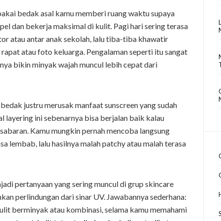
 pakai bedak asal kamu memberi ruang waktu supaya
l dan bekerja maksimal di kulit. Pagi hari sering terasa
or atau antar anak sekolah, lalu tiba-tiba khawatir
h rapat atau foto keluarga. Pengalaman seperti itu sangat
snya bikin minyak wajah muncul lebih cepat dari
edak justru merusak manfaat sunscreen yang sudah
 layering ini sebenarnya bisa berjalan baik kalau
kesabaran. Kamu mungkin pernah mencoba langsung
a lembab, lalu hasilnya malah patchy atau malah terasa
jadi pertanyaan yang sering muncul di grup skincare
nkan perlindungan dari sinar UV. Jawabannya sederhana:
kulit berminyak atau kombinasi, selama kamu memahami