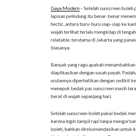
Gaya Modern
– Setelah sunscreen boleh
lapisan pelindung itu benar-benar menempe
hectic, antara buru-buru siap-siap ke kant
wajah terlihat terlalu mengkilap di tenga
relatable, terutama di Jakarta yang pana
biasanya.
Banyak yang ragu apakah menambahkan b
diaplikasikan dengan susah payah. Padahal
urutannya diperhatikan dengan sedikit 
menepuk bedak pas sunscreen masih teras
berat di wajah sepanjang hari.
Setelah sunscreen boleh pakai bedak men
karena ingin tampil rapi tanpa mengorba
boleh, bahkan direkomendasikan untuk 