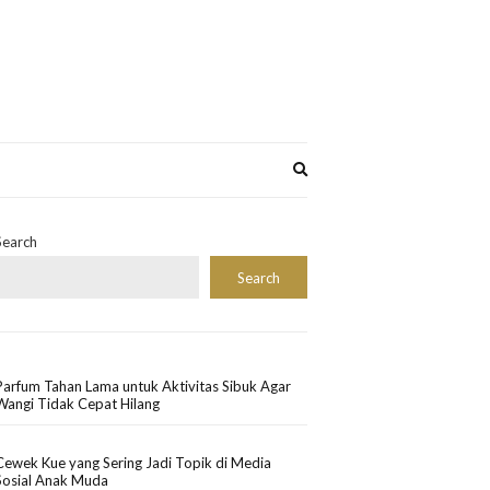
Expand
search
form
Search
Search
Parfum Tahan Lama untuk Aktivitas Sibuk Agar
Wangi Tidak Cepat Hilang
Cewek Kue yang Sering Jadi Topik di Media
Sosial Anak Muda