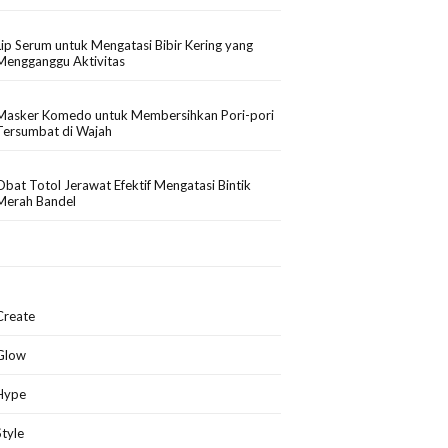
Lip Serum untuk Mengatasi Bibir Kering yang
Mengganggu Aktivitas
Masker Komedo untuk Membersihkan Pori-pori
Tersumbat di Wajah
Obat Totol Jerawat Efektif Mengatasi Bintik
Merah Bandel
Create
Glow
Hype
Style