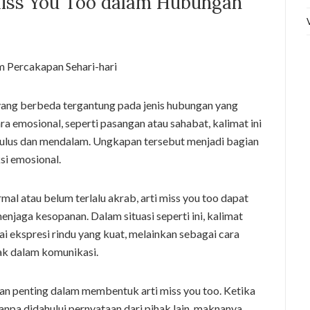
Miss You Too dalam Hubungan
 yang berbeda tergantung pada jenis hubungan yang
ra emosional, seperti pasangan atau sahabat, kalimat ini
lus dan mendalam. Ungkapan tersebut menjadi bagian
i emosional.
rmal atau belum terlalu akrab, arti miss you too dapat
njaga kesopanan. Dalam situasi seperti ini, kalimat
i ekspresi rindu yang kuat, melainkan sebagai cara
ak dalam komunikasi.
 penting dalam membentuk arti miss you too. Ketika
tanpa didahului pernyataan dari pihak lain, maknanya