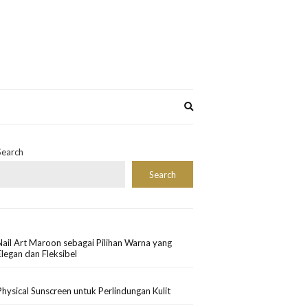
Expand
search
form
Search
Search
Nail Art Maroon sebagai Pilihan Warna yang
Elegan dan Fleksibel
Physical Sunscreen untuk Perlindungan Kulit