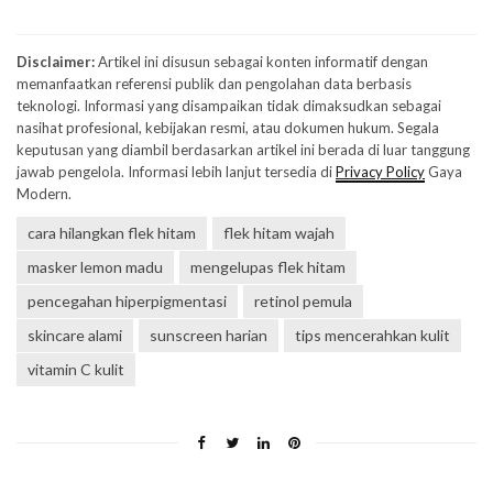
Disclaimer:
Artikel ini disusun sebagai konten informatif dengan
memanfaatkan referensi publik dan pengolahan data berbasis
teknologi. Informasi yang disampaikan tidak dimaksudkan sebagai
nasihat profesional, kebijakan resmi, atau dokumen hukum. Segala
keputusan yang diambil berdasarkan artikel ini berada di luar tanggung
jawab pengelola. Informasi lebih lanjut tersedia di
Privacy Policy
Gaya
Modern.
cara hilangkan flek hitam
flek hitam wajah
masker lemon madu
mengelupas flek hitam
pencegahan hiperpigmentasi
retinol pemula
skincare alami
sunscreen harian
tips mencerahkan kulit
vitamin C kulit