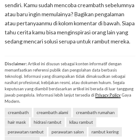
sendiri. Kamu sudah mencoba creambath sebelumnya
atau baru ingin memulainya? Bagikan pengalaman
atau pertanyaanmu di kolom komentar di bawah. Siapa
tahu cerita kamu bisa menginspirasi orang lain yang
sedang mencari solusi serupa untuk rambut mereka.
Disclaimer:
Artikel ini disusun sebagai konten informatif dengan
memanfaatkan referensi publik dan pengolahan data berbasis
teknologi. Informasi yang disampaikan tidak dimaksudkan sebagai
nasihat profesional, kebijakan resmi, atau dokumen hukum. Segala
keputusan yang diambil berdasarkan artikel ini berada di luar tanggung
jawab pengelola. Informasi lebih lanjut tersedia di
Privacy Policy
Gaya
Modern.
creambath
creambath alami
creambath rumahan
hair mask
hidrasi rambut
kilau rambut
perawatan rambut
perawatan salon
rambut kering