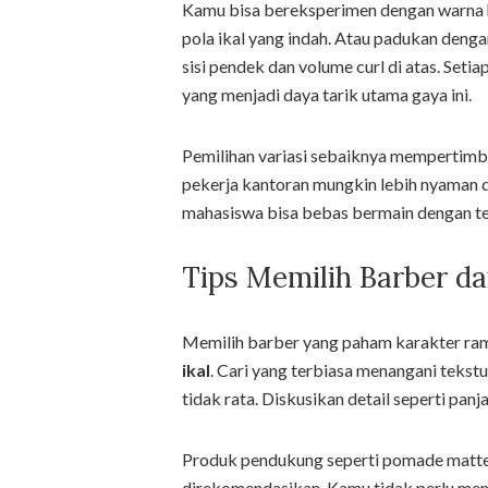
Kamu bisa bereksperimen dengan warna h
pola ikal yang indah. Atau padukan denga
sisi pendek dan volume curl di atas. Set
yang menjadi daya tarik utama gaya ini.
Pemilihan variasi sebaiknya mempertimba
pekerja kantoran mungkin lebih nyaman de
mahasiswa bisa bebas bermain dengan tek
Tips Memilih Barber d
Memilih barber yang paham karakter ram
ikal
. Cari yang terbiasa menangani tekstu
tidak rata. Diskusikan detail seperti panj
Produk pendukung seperti pomade matte 
direkomendasikan. Kamu tidak perlu me