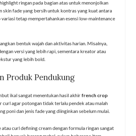
ighlight ringan pada bagian atas untuk menonjolkan
n skin fade yang bersih untuk kontras yang kuat antara
iap variasi tetap mempertahankan esensi low-maintenance
ngkan bentuk wajah dan aktivitas harian. Misalnya,
ngan versi yang lebih rapi, sementara kreator atau
stur yang lebih bold.
an Produk Pendukung
but ikal sangat menentukan hasil akhir
french crop
r curl agar potongan tidak terlalu pendek atau malah
ang poni dan jenis fade yang diinginkan sebelum mulai.
atau curl defining cream dengan formula ringan sangat
mbeli banyak barang mahal, cukup beberapa item