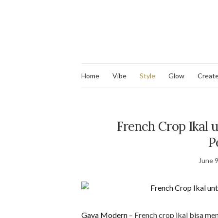
Home
Vibe
Style
Glow
Creat
French Crop Ikal 
P
June 9
Gaya Modern
– French crop ikal bisa me