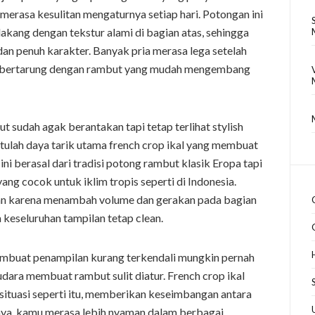
 merasa kesulitan mengaturnya setiap hari. Potongan ini
akang dengan tekstur alami di bagian atas, sehingga
 dan penuh karakter. Banyak pria merasa lega setelah
rus bertarung dengan rambut yang mudah mengembang
 sudah agak berantakan tapi tetap terlihat stylish
Itulah daya tarik utama french crop ikal yang membuat
ni berasal dari tradisi potong rambut klasik Eropa tapi
ang cocok untuk iklim tropis seperti di Indonesia.
ihan karena menambah volume dan gerakan pada bagian
 keseluruhan tampilan tetap clean.
mbuat penampilan kurang terkendali mungkin pernah
ra membuat rambut sulit diatur. French crop ikal
situasi seperti itu, memberikan keseimbangan antara
lnya, kamu merasa lebih nyaman dalam berbagai