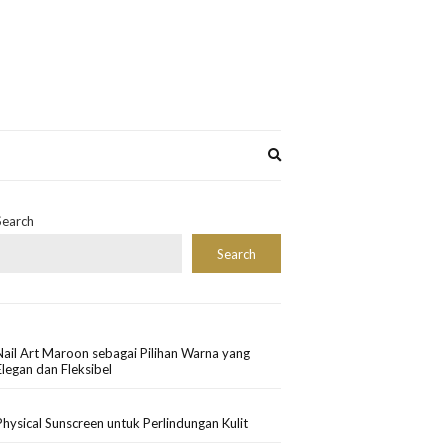
Expand
search
form
Search
Search
Nail Art Maroon sebagai Pilihan Warna yang
Elegan dan Fleksibel
Physical Sunscreen untuk Perlindungan Kulit