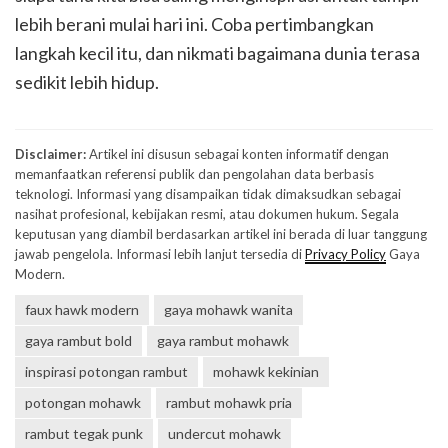
lebih berani mulai hari ini. Coba pertimbangkan
langkah kecil itu, dan nikmati bagaimana dunia terasa
sedikit lebih hidup.
Disclaimer:
Artikel ini disusun sebagai konten informatif dengan
memanfaatkan referensi publik dan pengolahan data berbasis
teknologi. Informasi yang disampaikan tidak dimaksudkan sebagai
nasihat profesional, kebijakan resmi, atau dokumen hukum. Segala
keputusan yang diambil berdasarkan artikel ini berada di luar tanggung
jawab pengelola. Informasi lebih lanjut tersedia di
Privacy Policy
Gaya
Modern.
faux hawk modern
gaya mohawk wanita
gaya rambut bold
gaya rambut mohawk
inspirasi potongan rambut
mohawk kekinian
potongan mohawk
rambut mohawk pria
rambut tegak punk
undercut mohawk