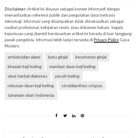
Disclaimer:
Artikel ini disusun sebagai konten informatif dengan
memanfaatkan referensi publik dan pengolahan data berbasis
teknologi. Informasi yang disampaikan tidak dimaksudkan sebagai
nasihat profesional, kebijakan resmi, atau dokumen hukum. Segala
keputusan yang diambil berdasarkan artikel ini berada di luar tanggung
jawab pengelola. Informasi lebih lanjut tersedia di
Privacy Policy
Gaya
Modern.
antioksidan alami
batu ginjal
kesehatan ginjal
khasiat keji beling
manfaat daun keji beling
obat herbal diabetes
pecah beling
rebusan daun keji beling
strobilanthes crispus
tanaman obat Indonesia