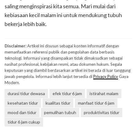
saling menginspirasi kita semua. Mari mulai dari
kebiasaan kecil malam ini untuk mendukung tubuh
bekerja lebih baik.
Disclaimer:
Artikel ini disusun sebagai konten informatif dengan
memanfaatkan referensi publik dan pengolahan data berbasis
teknologi. Informasi yang disampaikan tidak dimaksudkan sebagai
nasihat profesional, kebijakan resmi, atau dokumen hukum. Segala
keputusan yang diambil berdasarkan artikel ini berada di luar tanggung
jawab pengelola. Informasi lebih lanjut tersedia di
Privacy Policy
Gaya
Modern.
durasi tidur dewasa
efek tidur 6 jam
istirahat malam
kesehatan tidur
kualitas tidur
manfaat tidur 6 jam
mood dan tidur
pemulihan tubuh
produktivitas tidur
tidur 6 jam cukup