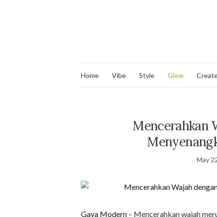
Home
Vibe
Style
Glow
Creat
Mencerahkan W
Menyenangka
May 22
Gaya Modern
– Mencerahkan wajah merup