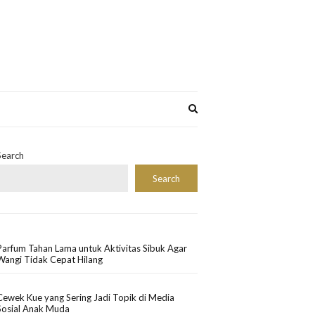
Expand
search
form
Search
Search
Parfum Tahan Lama untuk Aktivitas Sibuk Agar
Wangi Tidak Cepat Hilang
Cewek Kue yang Sering Jadi Topik di Media
Sosial Anak Muda