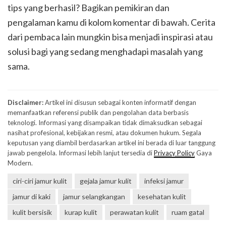
tips yang berhasil? Bagikan pemikiran dan
pengalaman kamu di kolom komentar di bawah. Cerita
dari pembaca lain mungkin bisa menjadi inspirasi atau
solusi bagi yang sedang menghadapi masalah yang
sama.
Disclaimer:
Artikel ini disusun sebagai konten informatif dengan
memanfaatkan referensi publik dan pengolahan data berbasis
teknologi. Informasi yang disampaikan tidak dimaksudkan sebagai
nasihat profesional, kebijakan resmi, atau dokumen hukum. Segala
keputusan yang diambil berdasarkan artikel ini berada di luar tanggung
jawab pengelola. Informasi lebih lanjut tersedia di
Privacy Policy
Gaya
Modern.
ciri-ciri jamur kulit
gejala jamur kulit
infeksi jamur
jamur di kaki
jamur selangkangan
kesehatan kulit
kulit bersisik
kurap kulit
perawatan kulit
ruam gatal