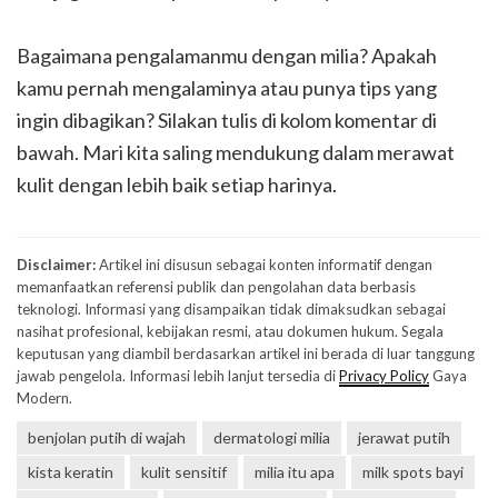
Bagaimana pengalamanmu dengan milia? Apakah
kamu pernah mengalaminya atau punya tips yang
ingin dibagikan? Silakan tulis di kolom komentar di
bawah. Mari kita saling mendukung dalam merawat
kulit dengan lebih baik setiap harinya.
Disclaimer:
Artikel ini disusun sebagai konten informatif dengan
memanfaatkan referensi publik dan pengolahan data berbasis
teknologi. Informasi yang disampaikan tidak dimaksudkan sebagai
nasihat profesional, kebijakan resmi, atau dokumen hukum. Segala
keputusan yang diambil berdasarkan artikel ini berada di luar tanggung
jawab pengelola. Informasi lebih lanjut tersedia di
Privacy Policy
Gaya
Modern.
benjolan putih di wajah
dermatologi milia
jerawat putih
kista keratin
kulit sensitif
milia itu apa
milk spots bayi