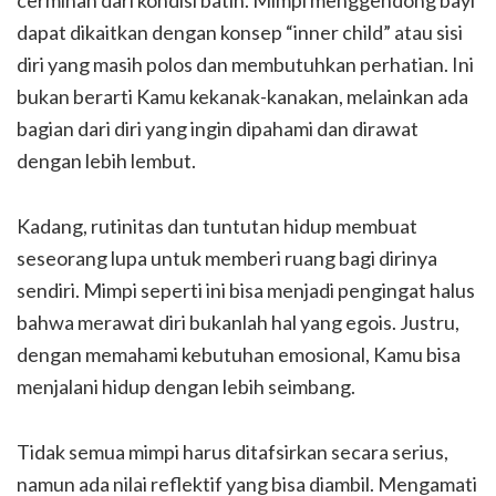
cerminan dari kondisi batin. Mimpi menggendong bayi
dapat dikaitkan dengan konsep “inner child” atau sisi
diri yang masih polos dan membutuhkan perhatian. Ini
bukan berarti Kamu kekanak-kanakan, melainkan ada
bagian dari diri yang ingin dipahami dan dirawat
dengan lebih lembut.
Kadang, rutinitas dan tuntutan hidup membuat
seseorang lupa untuk memberi ruang bagi dirinya
sendiri. Mimpi seperti ini bisa menjadi pengingat halus
bahwa merawat diri bukanlah hal yang egois. Justru,
dengan memahami kebutuhan emosional, Kamu bisa
menjalani hidup dengan lebih seimbang.
Tidak semua mimpi harus ditafsirkan secara serius,
namun ada nilai reflektif yang bisa diambil. Mengamati