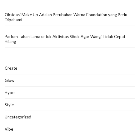
Oksidasi Make Up Adalah Perubahan Warna Foundation yang Perlu
Dipahami
Parfum Tahan Lama untuk Aktivitas Sibuk Agar Wangi Tidak Cepat
Hilang
Create
Glow
Hype
Style
Uncategorized
Vibe