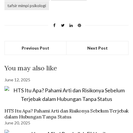
tafsir mimpi psikologi
Previous Post
Next Post
You may also like
June 12, 2025
HTS Itu Apa? Pahami Arti dan Risikonya Sebelum Terjebak
dalam Hubungan Tanpa Status
June 20, 2025