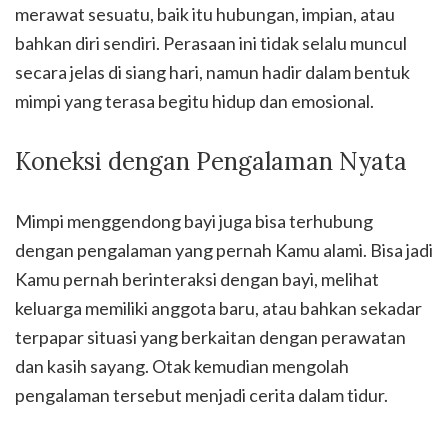
merawat sesuatu, baik itu hubungan, impian, atau
bahkan diri sendiri. Perasaan ini tidak selalu muncul
secara jelas di siang hari, namun hadir dalam bentuk
mimpi yang terasa begitu hidup dan emosional.
Koneksi dengan Pengalaman Nyata
Mimpi menggendong bayi juga bisa terhubung
dengan pengalaman yang pernah Kamu alami. Bisa jadi
Kamu pernah berinteraksi dengan bayi, melihat
keluarga memiliki anggota baru, atau bahkan sekadar
terpapar situasi yang berkaitan dengan perawatan
dan kasih sayang. Otak kemudian mengolah
pengalaman tersebut menjadi cerita dalam tidur.