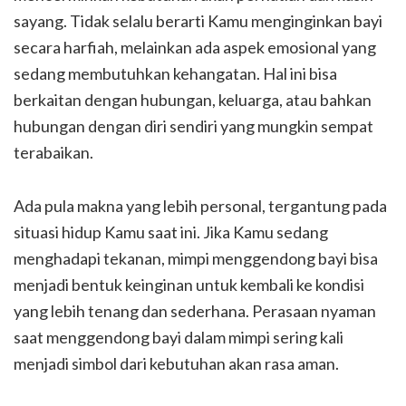
sayang. Tidak selalu berarti Kamu menginginkan bayi
secara harfiah, melainkan ada aspek emosional yang
sedang membutuhkan kehangatan. Hal ini bisa
berkaitan dengan hubungan, keluarga, atau bahkan
hubungan dengan diri sendiri yang mungkin sempat
terabaikan.
Ada pula makna yang lebih personal, tergantung pada
situasi hidup Kamu saat ini. Jika Kamu sedang
menghadapi tekanan, mimpi menggendong bayi bisa
menjadi bentuk keinginan untuk kembali ke kondisi
yang lebih tenang dan sederhana. Perasaan nyaman
saat menggendong bayi dalam mimpi sering kali
menjadi simbol dari kebutuhan akan rasa aman.