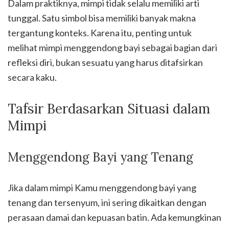
Dalam praktiknya, mimpi tidak selalu memiliki arti
tunggal. Satu simbol bisa memiliki banyak makna
tergantung konteks. Karena itu, penting untuk
melihat mimpi menggendong bayi sebagai bagian dari
refleksi diri, bukan sesuatu yang harus ditafsirkan
secara kaku.
Tafsir Berdasarkan Situasi dalam
Mimpi
Menggendong Bayi yang Tenang
Jika dalam mimpi Kamu menggendong bayi yang
tenang dan tersenyum, ini sering dikaitkan dengan
perasaan damai dan kepuasan batin. Ada kemungkinan