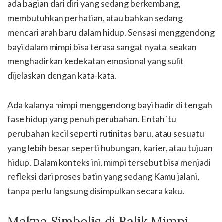
ada bagian dari diri yang sedang berkembang,
membutuhkan perhatian, atau bahkan sedang
mencari arah baru dalam hidup. Sensasi menggendong
bayi dalam mimpi bisa terasa sangat nyata, seakan
menghadirkan kedekatan emosional yang sulit
dijelaskan dengan kata-kata.
Ada kalanya mimpi menggendong bayi hadir di tengah
fase hidup yang penuh perubahan. Entah itu
perubahan kecil seperti rutinitas baru, atau sesuatu
yang lebih besar seperti hubungan, karier, atau tujuan
hidup. Dalam konteks ini, mimpi tersebut bisa menjadi
refleksi dari proses batin yang sedang Kamu jalani,
tanpa perlu langsung disimpulkan secara kaku.
Makna Simbolis di Balik Mimpi