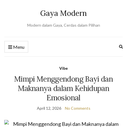
Gaya Modern
Modern dalam Gaya, Cerdas dalam Pilihan
Ex
Menu
se
fo
Vibe
Mimpi Menggendong Bayi dan
Maknanya dalam Kehidupan
Emosional
April 12, 2026
No Comments