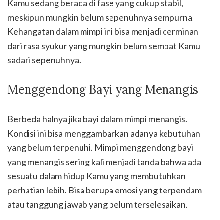
Kamu sedang berada di fase yang cukup stabil,
meskipun mungkin belum sepenuhnya sempurna.
Kehangatan dalam mimpi ini bisa menjadi cerminan
dari rasa syukur yang mungkin belum sempat Kamu
sadari sepenuhnya.
Menggendong Bayi yang Menangis
Berbeda halnya jika bayi dalam mimpi menangis.
Kondisi ini bisa menggambarkan adanya kebutuhan
yang belum terpenuhi. Mimpi menggendong bayi
yang menangis sering kali menjadi tanda bahwa ada
sesuatu dalam hidup Kamu yang membutuhkan
perhatian lebih. Bisa berupa emosi yang terpendam
atau tanggung jawab yang belum terselesaikan.