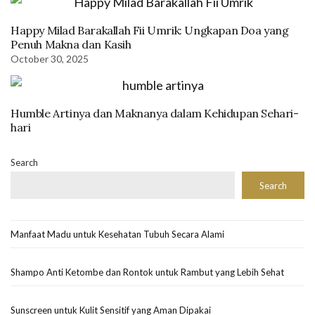
Happy Milad Barakallah Fii Umrik: Ungkapan Doa yang
Penuh Makna dan Kasih
October 30, 2025
Humble Artinya dan Maknanya dalam Kehidupan Sehari-
hari
Search
Search
Manfaat Madu untuk Kesehatan Tubuh Secara Alami
Shampo Anti Ketombe dan Rontok untuk Rambut yang Lebih Sehat
Sunscreen untuk Kulit Sensitif yang Aman Dipakai