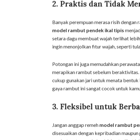
2. Praktis dan Tidak M
Banyak perempuan merasa risih dengan ra
model rambut pendek ikal tipis
menjadi
setara dagu membuat wajah terlihat lebi
ingin menonjolkan fitur wajah, seperti tul
Potongan ini juga memudahkan perawatan
merapikan rambut sebelum beraktivitas. 
cukup gunakan jari untuk menata bentuk ik
gaya rambut ini sangat cocok untuk kamu 
3. Fleksibel untuk Berb
Jangan anggap remeh
model rambut pen
disesuaikan dengan kepribadian maupun pi