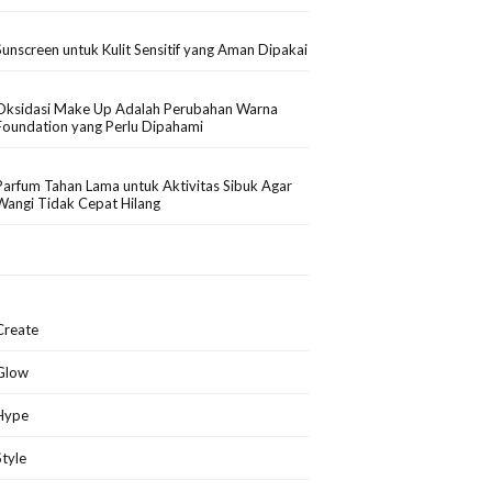
Sunscreen untuk Kulit Sensitif yang Aman Dipakai
Oksidasi Make Up Adalah Perubahan Warna
Foundation yang Perlu Dipahami
Parfum Tahan Lama untuk Aktivitas Sibuk Agar
Wangi Tidak Cepat Hilang
Create
Glow
Hype
Style