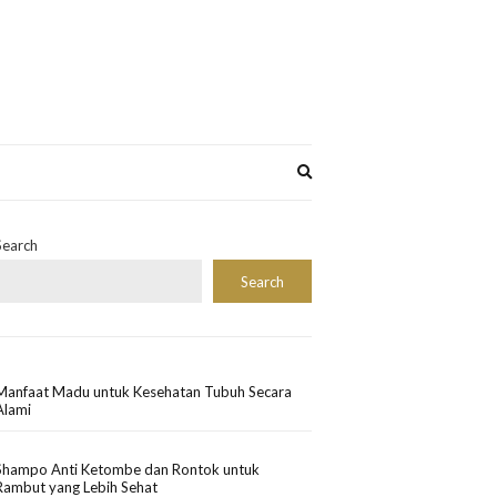
Expand
search
form
Search
Search
Manfaat Madu untuk Kesehatan Tubuh Secara
Alami
Shampo Anti Ketombe dan Rontok untuk
Rambut yang Lebih Sehat