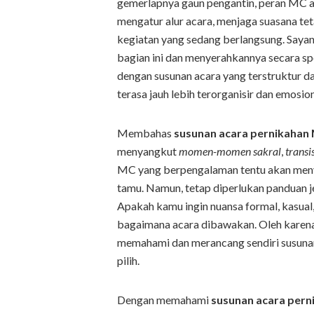
gemerlapnya gaun pengantin, peran MC at
mengatur alur acara, menjaga suasana t
kegiatan yang sedang berlangsung. Sayan
bagian ini dan menyerahkannya secara sp
dengan susunan acara yang terstruktur d
terasa jauh lebih terorganisir dan emosion
Membahas
susunan acara pernikahan
menyangkut
momen-momen sakral
,
transi
MC yang berpengalaman tentu akan meny
tamu. Namun, tetap diperlukan panduan je
Apakah kamu ingin nuansa formal, kasual
bagaimana acara dibawakan. Oleh karena 
memahami dan merancang sendiri susunan
pilih.
Dengan memahami
susunan acara per