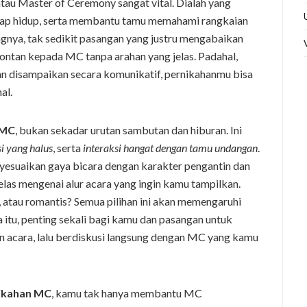
au Master of Ceremony sangat vital. Dialah yang
etap hidup, serta membantu tamu memahami rangkaian
gnya, tak sedikit pasangan yang justru mengabaikan
ontan kepada MC tanpa arahan yang jelas. Padahal,
an disampaikan secara komunikatif, pernikahanmu bisa
al.
 MC
, bukan sekadar urutan sambutan dan hiburan. Ini
si yang halus
, serta
interaksi hangat dengan tamu undangan
.
esuaikan gaya bicara dengan karakter pengantin dan
las mengenai alur acara yang ingin kamu tampilkan.
, atau romantis? Semua pilihan ini akan memengaruhi
itu, penting sekali bagi kamu dan pasangan untuk
 acara, lalu berdiskusi langsung dengan MC yang kamu
nikahan MC
, kamu tak hanya membantu MC