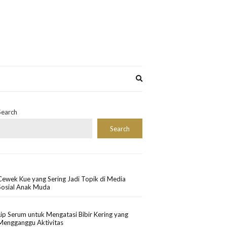
Expand
search
form
Search
Search
Cewek Kue yang Sering Jadi Topik di Media
Sosial Anak Muda
Lip Serum untuk Mengatasi Bibir Kering yang
Mengganggu Aktivitas