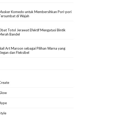
Masker Komedo untuk Membersihkan Pori-pori
Tersumbat di Wajah
Obat Totol Jerawat Efektif Mengatasi Bintik
Merah Bandel
Nail Art Maroon sebagai Pilihan Warna yang
Elegan dan Fleksibel
Create
Glow
Hype
Style