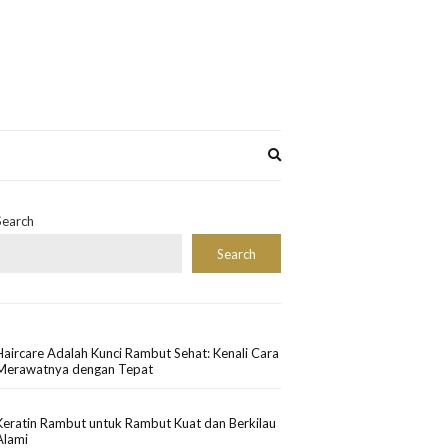
Expand
search
form
Search
Search
Haircare Adalah Kunci Rambut Sehat: Kenali Cara
Merawatnya dengan Tepat
Keratin Rambut untuk Rambut Kuat dan Berkilau
Alami