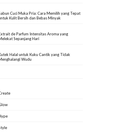
Sabun Cuci Muka Pria: Cara Memilih yang Tepat
untuk Kulit Bersih dan Bebas Minyak
Extrait de Parfum Intensitas Aroma yang
Melekat Sepanjang Hari
Kutek Halal untuk Kuku Cantik yang Tidak
Menghalangi Wudu
Create
Glow
Hype
Style