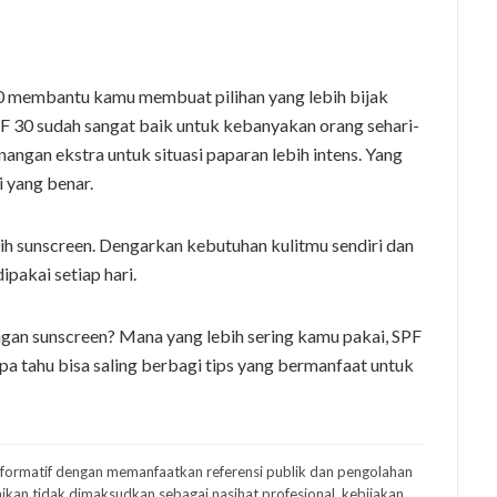
 membantu kamu membuat pilihan yang lebih bijak
PF 30 sudah sangat baik untuk kebanyakan orang sehari-
ngan ekstra untuk situasi paparan lebih intens. Yang
i yang benar.
lih sunscreen. Dengarkan kebutuhan kulitmu sendiri dan
pakai setiap hari.
an sunscreen? Mana yang lebih sering kamu pakai, SPF
apa tahu bisa saling berbagi tips yang bermanfaat untuk
informatif dengan memanfaatkan referensi publik dan pengolahan
ikan tidak dimaksudkan sebagai nasihat profesional, kebijakan