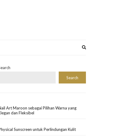
Expand
search
form
Search
Search
Nail Art Maroon sebagai Pilihan Warna yang
Elegan dan Fleksibel
Physical Sunscreen untuk Perlindungan Kulit