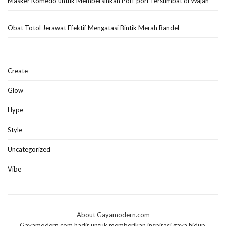
Masker Komedo untuk Membersihkan Pori-pori Tersumbat di Wajah
Obat Totol Jerawat Efektif Mengatasi Bintik Merah Bandel
Create
Glow
Hype
Style
Uncategorized
Vibe
About Gayamodern.com
Gayamodern.com hadir untuk memberikan inspirasi gaya hidup,