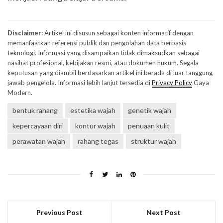
Disclaimer:
Artikel ini disusun sebagai konten informatif dengan
memanfaatkan referensi publik dan pengolahan data berbasis
teknologi. Informasi yang disampaikan tidak dimaksudkan sebagai
nasihat profesional, kebijakan resmi, atau dokumen hukum. Segala
keputusan yang diambil berdasarkan artikel ini berada di luar tanggung
jawab pengelola. Informasi lebih lanjut tersedia di
Privacy Policy
Gaya
Modern.
bentuk rahang
estetika wajah
genetik wajah
kepercayaan diri
kontur wajah
penuaan kulit
perawatan wajah
rahang tegas
struktur wajah
Previous Post
Next Post