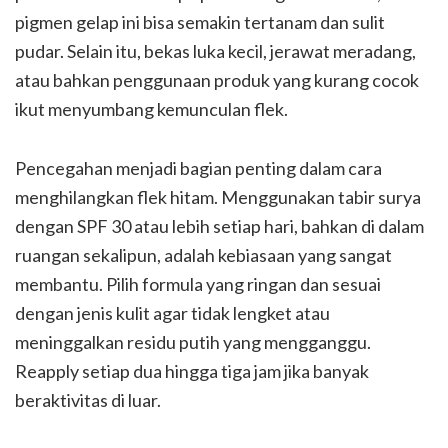
pigmen gelap ini bisa semakin tertanam dan sulit
pudar. Selain itu, bekas luka kecil, jerawat meradang,
atau bahkan penggunaan produk yang kurang cocok
ikut menyumbang kemunculan flek.
Pencegahan menjadi bagian penting dalam cara
menghilangkan flek hitam. Menggunakan tabir surya
dengan SPF 30 atau lebih setiap hari, bahkan di dalam
ruangan sekalipun, adalah kebiasaan yang sangat
membantu. Pilih formula yang ringan dan sesuai
dengan jenis kulit agar tidak lengket atau
meninggalkan residu putih yang mengganggu.
Reapply setiap dua hingga tiga jam jika banyak
beraktivitas di luar.