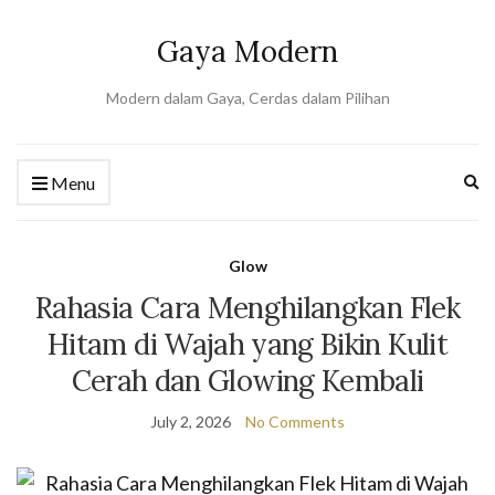
Gaya Modern
Modern dalam Gaya, Cerdas dalam Pilihan
Ex
Menu
se
fo
Glow
Rahasia Cara Menghilangkan Flek
Hitam di Wajah yang Bikin Kulit
Cerah dan Glowing Kembali
July 2, 2026
No Comments