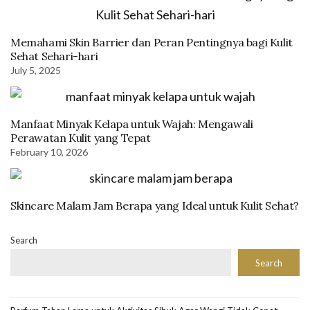
Memahami Skin Barrier dan Peran Pentingnya bagi Kulit
Sehat Sehari-hari
July 5, 2025
Manfaat Minyak Kelapa untuk Wajah: Mengawali
Perawatan Kulit yang Tepat
February 10, 2026
Skincare Malam Jam Berapa yang Ideal untuk Kulit Sehat?
Search
Search