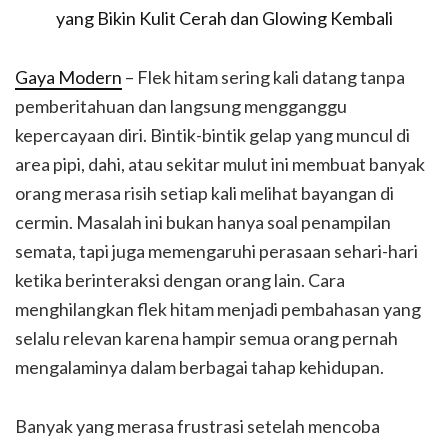
Gaya Modern
– Flek hitam sering kali datang tanpa
pemberitahuan dan langsung mengganggu
kepercayaan diri. Bintik-bintik gelap yang muncul di
area pipi, dahi, atau sekitar mulut ini membuat banyak
orang merasa risih setiap kali melihat bayangan di
cermin. Masalah ini bukan hanya soal penampilan
semata, tapi juga memengaruhi perasaan sehari-hari
ketika berinteraksi dengan orang lain. Cara
menghilangkan flek hitam menjadi pembahasan yang
selalu relevan karena hampir semua orang pernah
mengalaminya dalam berbagai tahap kehidupan.
Banyak yang merasa frustrasi setelah mencoba