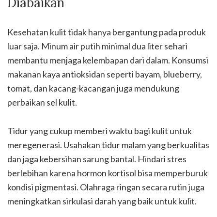
Diabaikan
Kesehatan kulit tidak hanya bergantung pada produk
luar saja. Minum air putih minimal dua liter sehari
membantu menjaga kelembapan dari dalam. Konsumsi
makanan kaya antioksidan seperti bayam, blueberry,
tomat, dan kacang-kacangan juga mendukung
perbaikan sel kulit.
Tidur yang cukup memberi waktu bagi kulit untuk
meregenerasi. Usahakan tidur malam yang berkualitas
dan jaga kebersihan sarung bantal. Hindari stres
berlebihan karena hormon kortisol bisa memperburuk
kondisi pigmentasi. Olahraga ringan secara rutin juga
meningkatkan sirkulasi darah yang baik untuk kulit.