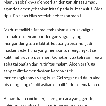
Namun sebaiknya diencerkan dengan air atau madu
agar tidak menyebabkan iritasi pada kulit sensitif. Oles
tipis-tipis dan bilas setelah beberapa menit.
Madu memiliki sifat melembapkan alami sekaligus
antibakteri. Dicampur dengan yogurt yang
mengandung asam laktat, keduanya bisa menjadi
masker sederhana yang membantu mengangkat sel
kulit mati secara perlahan. Gunakan dua kali seminggu
sebagai bagian dari rutinitas malam. Aloe vera juga
sangat direkomendasikan karena efek
menenangkannya yang kuat. Gel segar dari daun aloe
bisa langsung diaplikasikan dan dibiarkan semalaman.
Bahan-bahan ini bekerja dengan cara yang gentle,
sehingga cocok untuk yang ingin mencoba cara