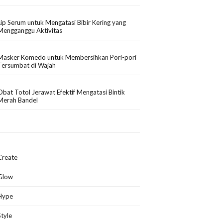
Lip Serum untuk Mengatasi Bibir Kering yang
Mengganggu Aktivitas
Masker Komedo untuk Membersihkan Pori-pori
Tersumbat di Wajah
Obat Totol Jerawat Efektif Mengatasi Bintik
Merah Bandel
Create
Glow
Hype
Style