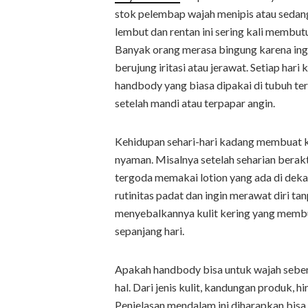
stok pelembap wajah menipis atau sedang 
lembut dan rentan ini sering kali membu
Banyak orang merasa bingung karena ingi
berujung iritasi atau jerawat. Setiap har
handbody yang biasa dipakai di tubuh tera
setelah mandi atau terpapar angin.
Kehidupan sehari-hari kadang membuat k
nyaman. Misalnya setelah seharian berakti
tergoda memakai lotion yang ada di dekat.
rutinitas padat dan ingin merawat diri ta
menyebalkannya kulit kering yang membua
sepanjang hari.
Apakah handbody bisa untuk wajah sebe
hal. Dari jenis kulit, kandungan produk,
Penjelasan mendalam ini diharapkan bis