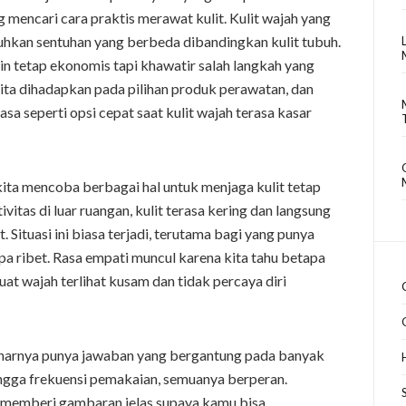
mencari cara praktis merawat kulit. Kulit wajah yang
tuhkan sentuhan yang berbeda dibandingkan kulit tubuh.
n tetap ekonomis tapi khawatir salah langkah yang
i kita dihadapkan pada pilihan produk perawatan, dan
sa seperti opsi cepat saat kulit wajah terasa kasar
ita mencoba berbagai hal untuk menjaga kulit tetap
vitas di luar ruangan, kulit terasa kering dan langsung
 Situasi ini biasa terjadi, terutama bagi yang punya
npa ribet. Rasa empati muncul karena kita tahu betapa
t wajah terlihat kusam dan tidak percaya diri
narnya punya jawaban yang bergantung pada banyak
 hingga frekuensi pemakaian, semuanya berperan.
a memberi gambaran jelas supaya kamu bisa