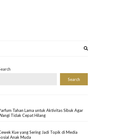
Expand
search
form
Search
Search
Parfum Tahan Lama untuk Aktivitas Sibuk Agar
Wangi Tidak Cepat Hilang
Cewek Kue yang Sering Jadi Topik di Media
Sosial Anak Muda