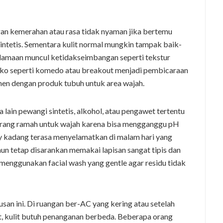
ngan kemerahan atau rasa tidak nyaman jika bertemu
sintetis. Sementara kulit normal mungkin tampak baik-
kelamaan muncul ketidakseimbangan seperti tekstur
siko seperti komedo atau breakout menjadi pembicaraan
en dengan produk tubuh untuk area wajah.
 lain pewangi sintetis, alkohol, atau pengawet tertentu
urang ramah untuk wajah karena bisa mengganggu pH
ody kadang terasa menyelamatkan di malam hari yang
mun tetap disarankan memakai lapisan sangat tipis dan
menggunakan facial wash yang gentle agar residu tidak
san ini. Di ruangan ber-AC yang kering atau setelah
t, kulit butuh penanganan berbeda. Beberapa orang