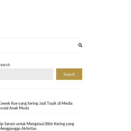
Expand
search
form
Search
Search
Cewek Kue yang Sering Jadi Topik di Media
Sosial Anak Muda
Lip Serum untuk Mengatasi Bibir Kering yang
Mengganggu Aktivitas