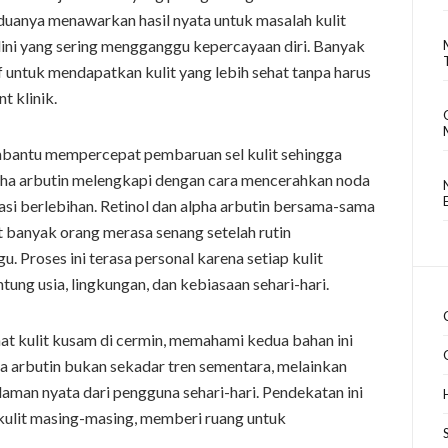
duanya menawarkan hasil nyata untuk masalah kulit
dini yang sering mengganggu kepercayaan diri. Banyak
f untuk mendapatkan kulit yang lebih sehat tanpa harus
t klinik.
embantu mempercepat pembaruan sel kulit sehingga
Alpha arbutin melengkapi dengan cara mencerahkan noda
asi berlebihan. Retinol dan alpha arbutin bersama-sama
 banyak orang merasa senang setelah rutin
Proses ini terasa personal karena setiap kulit
tung usia, lingkungan, dan kebiasaan sehari-hari.
hat kulit kusam di cermin, memahami kedua bahan ini
pha arbutin bukan sekadar tren sementara, melainkan
aman nyata dari pengguna sehari-hari. Pendekatan ini
i kulit masing-masing, memberi ruang untuk