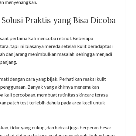
 dan menyenangkan.
Solusi Praktis yang Bisa Dicoba
saat pertama kali mencoba retinol. Beberapa
a, tapi ini biasanya mereda setelah kulit beradaptasi
amah dan jarang menimbulkan masalah, sehingga menjadi
 panjang.
kmati dengan cara yang bijak. Perhatikan reaksi kulit
si penggunaan. Banyak yang akhirnya menemukan
 kali percobaan, membuat rutinitas skincare terasa
 patch test terlebih dahulu pada area kecil untuk
akan, tidur yang cukup, dan hidrasi juga berperan besar
ng sehat datang dari perawatan menyeluruh, bukan hanya