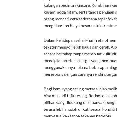
kalangan pecinta skincare. Kombinasi ke
kusam, noda hitam, serta tanda penuaan 
orang mencari cara sederhana tapi efekti
mengeluarkan biaya besar untuk treatmen
Dalam kehidupan sehari-hari, retinol m
tekstur menjadi lebih halus dan cerah. 
secara bertahap tanpa membuat kulit irit
menciptakan efek sinergis yang membuat
menggunakannya selama beberapa minggu. 
merespons dengan caranya sendiri, tergan
Bagi kamu yang sering merasa lelah meli
bisa menjadi titik terang. Retinol dan al
pilihan yang didukung oleh banyak pengal
terasa lebih mudah diikuti sesuai kondis
menyesuaikan tanpa tekanan berlebih.