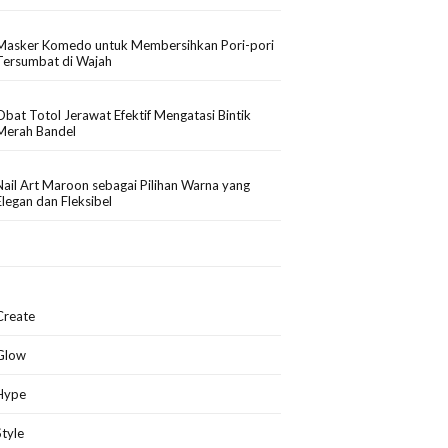
Masker Komedo untuk Membersihkan Pori-pori
Tersumbat di Wajah
Obat Totol Jerawat Efektif Mengatasi Bintik
Merah Bandel
Nail Art Maroon sebagai Pilihan Warna yang
Elegan dan Fleksibel
Create
Glow
Hype
Style