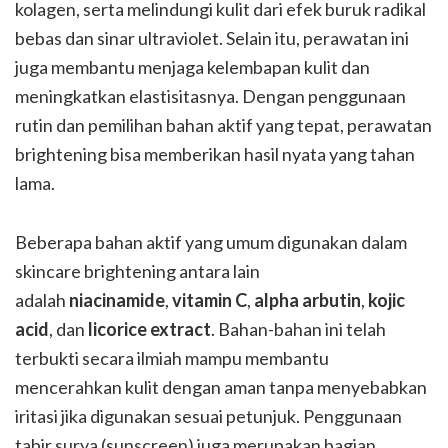
kolagen, serta melindungi kulit dari efek buruk radikal
bebas dan sinar ultraviolet. Selain itu, perawatan ini
juga membantu menjaga kelembapan kulit dan
meningkatkan elastisitasnya. Dengan penggunaan
rutin dan pemilihan bahan aktif yang tepat, perawatan
brightening bisa memberikan hasil nyata yang tahan
lama.
Beberapa bahan aktif yang umum digunakan dalam
skincare brightening antara lain
adalah
niacinamide
,
vitamin C
,
alpha arbutin
,
kojic
acid
, dan
licorice extract
. Bahan-bahan ini telah
terbukti secara ilmiah mampu membantu
mencerahkan kulit dengan aman tanpa menyebabkan
iritasi jika digunakan sesuai petunjuk. Penggunaan
tabir surya (sunscreen) juga merupakan bagian