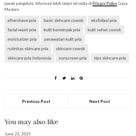
jawab pengelola. Informasi lebih lanjut tersedia di
Privacy Policy
Gaya
Modern.
aftershave pria
basic skincare cowok
eksfoliasi pria
facial wash pria
kulit berminyak pria
kulit sehat cowok
moisturizer pria
perawatan kulit pria
rutinitas skincare pria
skincare cowok
skincare pria Indonesia
sunscreen pria
tips skincare pria
Previous Post
Next Post
You may also like
June 23, 2025