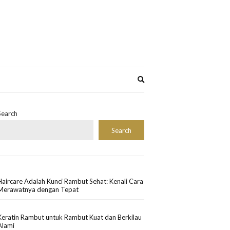
Expand
search
form
Search
Search
Haircare Adalah Kunci Rambut Sehat: Kenali Cara
Merawatnya dengan Tepat
Keratin Rambut untuk Rambut Kuat dan Berkilau
Alami