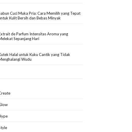
Sabun Cuci Muka Pria: Cara Memilih yang Tepat
untuk Kulit Bersih dan Bebas Minyak
Extrait de Parfum Intensitas Aroma yang
Melekat Sepanjang Hari
Kutek Halal untuk Kuku Cantik yang Tidak
Menghalangi Wudu
Create
Glow
Hype
Style