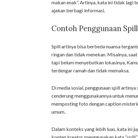
makan enak”. Artinya, kata ini tidak lagi 
ajakan berbagi informasi.
Contoh Penggunaan Spill
Spill artinya bisa berbeda nuansa tergant
ringan dan tidak menekan. Misalnya, sa
tapi belum menyebutkan lokasinya, Kamu b
terdengar ramah dan tidak memaksa.
Di media sosial, penggunaan spill artin
cenderung menggunakannya untuk menunju
memposting foto dengan caption misterius
umum.
Dalam konteks yang lebih luas, kata ini 
konten kreator menggunakan kata “spill” u