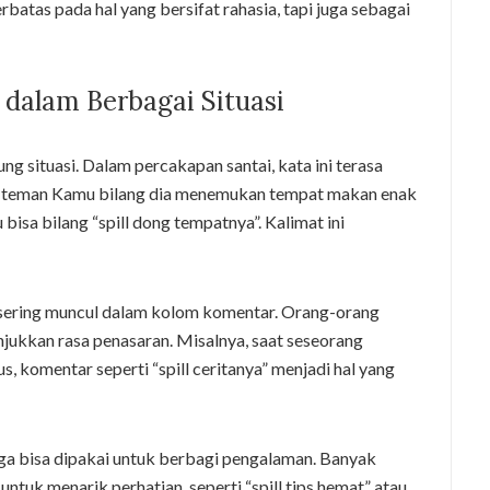
terbatas pada hal yang bersifat rahasia, tapi juga sebagai
 dalam Berbagai Situasi
ung situasi. Dalam percakapan santai, kata ini terasa
at teman Kamu bilang dia menemukan tempat makan enak
isa bilang “spill dong tempatnya”. Kalimat ini
ya sering muncul dalam kolom komentar. Orang-orang
kkan rasa penasaran. Misalnya, saat seseorang
, komentar seperti “spill ceritanya” menjadi hal yang
juga bisa dipakai untuk berbagi pengalaman. Banyak
ntuk menarik perhatian, seperti “spill tips hemat” atau